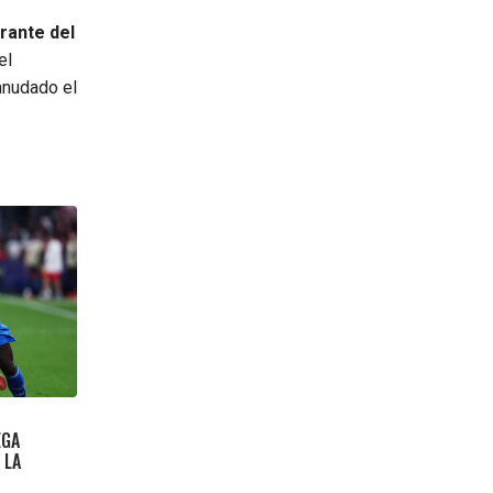
grante del
el
anudado el
EGA
 LA