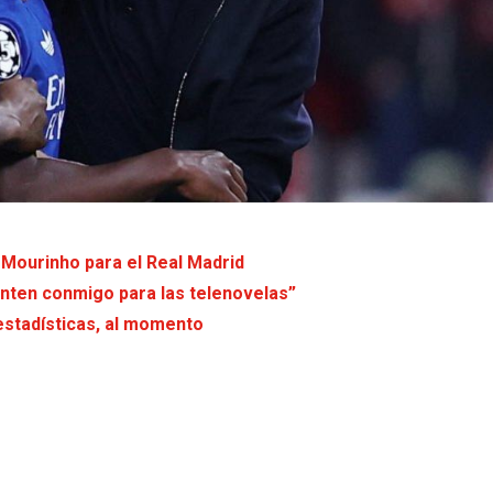
é Mourinho para el Real Madrid
uenten conmigo para las telenovelas”
estadísticas, al momento