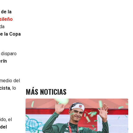
 de la
sileño
ada
de la Copa
 disparo
erín
 medio del
cista
, lo
MÁS NOTICIAS
do, el
del