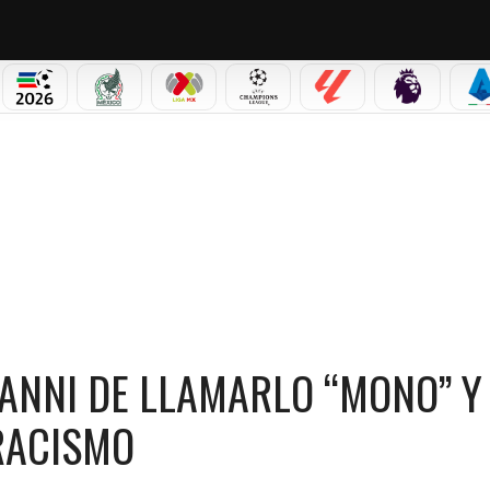
NO CORTINA 2026
MUNDIAL 2026
SELECCIÓN MEXICANA
LIGA MX
CHAMPIONS LEAGUE
LALIGA
PREMIER L
S
NNI DE LLAMARLO “MONO” Y ACTIVAN PROTOCOLO ANTIRRACISMO
IANNI DE LLAMARLO “MONO” Y
RACISMO