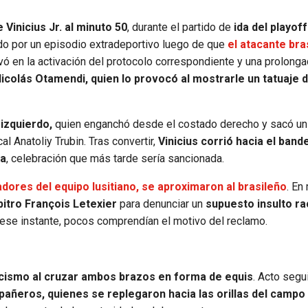
Vinicius Jr. al minuto 50
, durante el partido de
ida del playoff
do por un episodio extradeportivo luego de que
el atacante bra
ivó en la activación del protocolo correspondiente y una prolong
icolás Otamendi, quien lo provocó al mostrarle un tatuaje 
 izquierdo,
quien enganchó desde el costado derecho y sacó un
l Anatoliy Trubin. Tras convertir,
Vinicius corrió hacia el band
ca
, celebración que más tarde sería sancionada.
adores del equipo lusitiano, se aproximaron al brasileño
. En
bitro François Letexier
para denunciar un
supuesto insulto ra
 ese instante, pocos comprendían el motivo del reclamo.
racismo al cruzar ambos brazos en forma de equis
. Acto segui
añeros, quienes se replegaron hacia las orillas del campo 