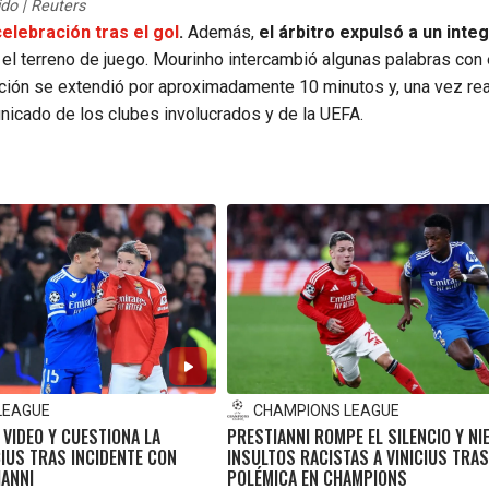
ido | Reuters
celebración tras el gol
.
Además,
el árbitro expulsó a un inte
el terreno de juego. Mourinho intercambió algunas palabras con 
rupción se extendió por aproximadamente 10 minutos y, una vez re
unicado de los clubes involucrados y de la UEFA.
LEAGUE
CHAMPIONS LEAGUE
 VIDEO Y CUESTIONA LA
PRESTIANNI ROMPE EL SILENCIO Y NI
CIUS TRAS INCIDENTE CON
INSULTOS RACISTAS A VINICIUS TRAS
IANNI
POLÉMICA EN CHAMPIONS