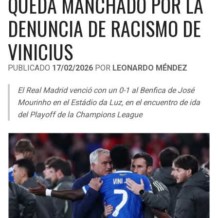
QUEDA MANCHADO POR LA
LIGA DE EXPANSIÓN MX
UEFA EUROPA LEAGUE
DENUNCIA DE RACISMO DE
LEAGUES CUP
UEFA CONFERENCE LEAGUE
VINICIUS
MLS
PUBLICADO
17/02/2026
POR
LEONARDO MÉNDEZ
COPA LIBERTADORES
El Real Madrid venció con un 0-1 al Benfica de José
COPA SUDAMERICANA
Mourinho en el Estádio da Luz, en el encuentro de ida
del Playoff de la Champions League
LIGA BETPLAY
OTRAS LIGAS