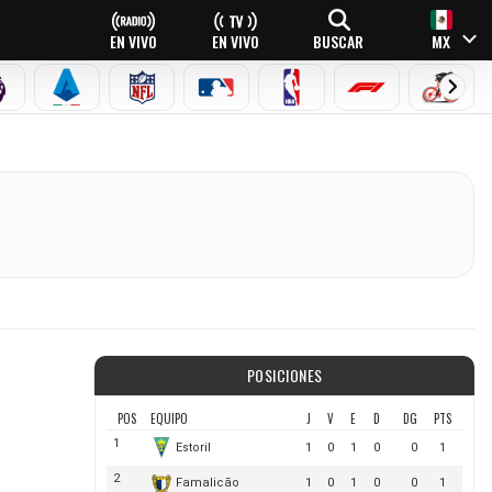
EN VIVO
EN VIVO
BUSCAR
MX
PREMIER LEAGUE
SERIE A
NFL
MLB
NBA
FÓRMULA 1
CICLI