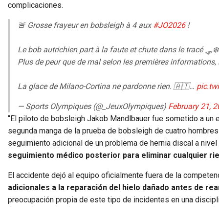
complicaciones.
🚨 Grosse frayeur en bobsleigh à 4 aux
#JO2026
!
Le bob autrichien part à la faute et chute dans le tracé 🛷❄️
Plus de peur que de mal selon les premières information
La glace de Milano-Cortina ne pardonne rien. 🇦🇹…
pic.t
— Sports Olympiques (@_JeuxOlympiques)
February 21, 
“El piloto de bobsleigh Jakob Mandlbauer fue sometido a un ex
segunda manga de la prueba de bobsleigh de cuatro hombres en 
seguimiento adicional de un problema de hernia discal a nivel 
seguimiento médico posterior para eliminar cualquier ri
El accidente dejó al equipo oficialmente fuera de la competen
adicionales a la reparación del hielo dañado antes de re
preocupación propia de este tipo de incidentes en una discip