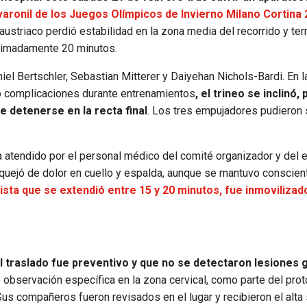
ronil de los Juegos Olímpicos de Invierno Milano Cortina 
o austriaco perdió estabilidad en la zona media del recorrido y te
oximadamente 20 minutos.
el Bertschler, Sebastian Mitterer y Daiyehan Nichols-Bardi. En l
do complicaciones durante entrenamientos
, el trineo se inclinó,
e detenerse en la recta final
. Los tres empujadores pudieron s
ra atendido por el personal médico del comité organizador y del 
 quejó de dolor en cuello y espalda, aunque se mantuvo conscien
pista que se extendió entre 15 y 20 minutos, fue inmovilizad
 traslado fue preventivo y que no se detectaron lesiones 
 observación específica en la zona cervical, como parte del pro
 Sus compañeros fueron revisados en el lugar y recibieron el alta 