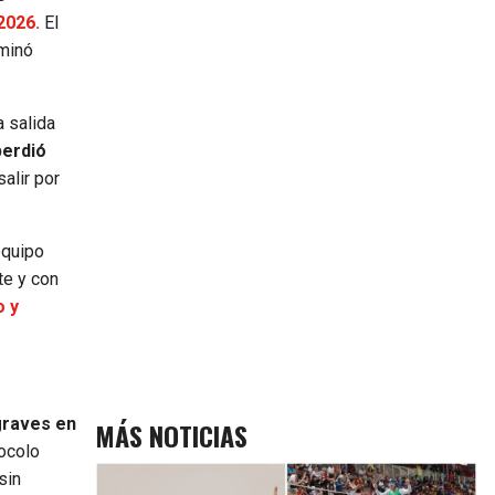
2026.
El
rminó
a salida
 perdió
alir por
equipo
te y con
o y
graves en
MÁS NOTICIAS
tocolo
sin