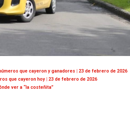
 números que cayeron y ganadores | 23 de febrero de 2026
ros que cayeron hoy | 23 de febrero de 2026
ónde ver a “la costeñita”