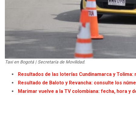
Taxi en Bogotá | Secretaría de Movilidad.
Resultados de las loterías Cundinamarca y Tolima:
Resultado de Baloto y Revancha: consulte los núme
Marimar vuelve a la TV colombiana: fecha, hora y d