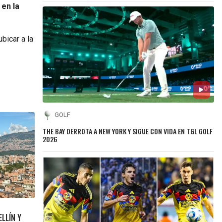
 en la
ubicar a la
GOLF
THE BAY DERROTA A NEW YORK Y SIGUE CON VIDA EN TGL GOLF
2026
LLÍN Y