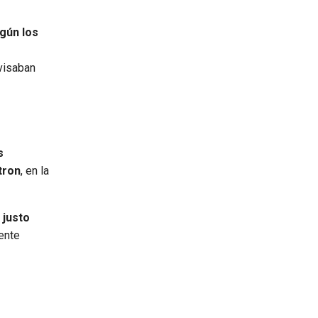
egún los
visaban
s
tron
, en la
 justo
ente