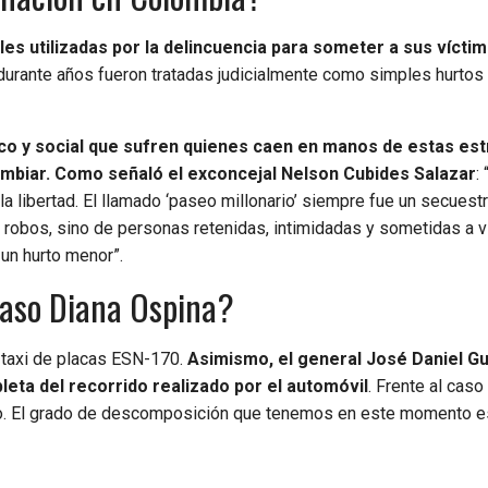
es utilizadas por la delincuencia para someter a sus vícti
 durante años fueron tratadas judicialmente como simples hurtos
ico y social que sufren quienes caen en manos de estas es
ambiar. Como señaló el exconcejal Nelson Cubides Salazar
:
 la libertad. El llamado ‘paseo millonario’ siempre fue un secuestr
 robos, sino de personas retenidas, intimidadas y sometidas a v
un hurto menor”.
caso Diana Ospina?
n taxi de placas ESN-170.
Asimismo, el general José Daniel G
leta del recorrido realizado por el automóvil
. Frente al caso
ndo. El grado de descomposición que tenemos en este momento es