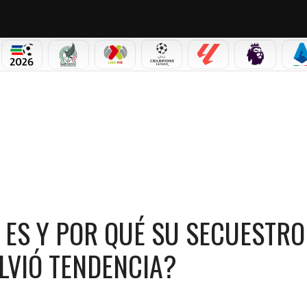
NO CORTINA 2026
MUNDIAL 2026
SELECCIÓN MEXICANA
LIGA MX
CHAMPIONS LEAGUE
LALIGA
PREMIER L
S
IÉN ES Y POR QUÉ SU SECUESTRO “EXPRESS” EN BOGOTÁ SE VOLVIÓ TENDENCIA?
 ES Y POR QUÉ SU SECUESTRO
LVIÓ TENDENCIA?