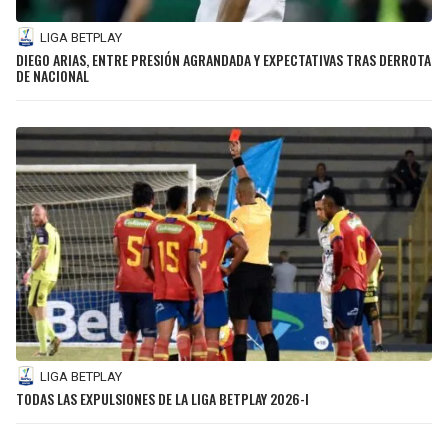
LIGA BETPLAY
DIEGO ARIAS, ENTRE PRESIÓN AGRANDADA Y EXPECTATIVAS TRAS DERROTA
DE NACIONAL
LIGA BETPLAY
TODAS LAS EXPULSIONES DE LA LIGA BETPLAY 2026-I