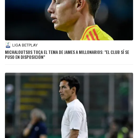
LIGA BETPLAY
MICHALOUTSOS TOCA EL TEMA DE JAMES A MILLONARIOS: "EL CLUB SÍ SE
PUSO EN DISPOSICIÓN"