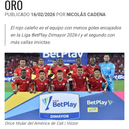
ORO
LIGA DE EXPANSIÓN MX
UEFA EUROPA LEAGUE
PUBLICADO
16/02/2026
POR
NICOLÁS CADENA
LEAGUES CUP
UEFA CONFERENCE LEAGUE
El rojo caleño es el equipo con menos goles encajados
MLS
en la Liga BetPlay Dimayor 2026-I y el segundo con
más vallas invictas.
COPA LIBERTADORES
COPA SUDAMERICANA
LIGA BETPLAY
OTRAS LIGAS
Once titular del América de Cali | Vizzor