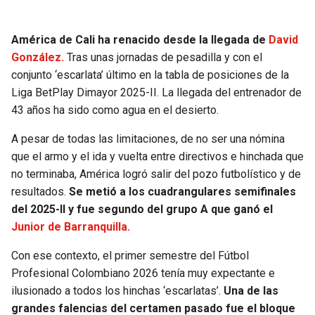
América de Cali ha renacido desde la llegada de
David
González.
Tras unas jornadas de pesadilla y con el
conjunto ‘escarlata’ último en la tabla de posiciones de la
Liga BetPlay Dimayor 2025-II. La llegada del entrenador de
43 años ha sido como agua en el desierto.
A pesar de todas las limitaciones, de no ser una nómina
que el armo y el ida y vuelta entre directivos e hinchada que
no terminaba, América logró salir del pozo futbolístico y de
resultados.
Se metió a los cuadrangulares semifinales
del 2025-II y fue segundo del grupo A que ganó el
Junior de Barranquilla.
Con ese contexto, el primer semestre del Fútbol
Profesional Colombiano 2026 tenía muy expectante e
ilusionado a todos los hinchas ‘escarlatas’.
Una de las
grandes falencias del certamen pasado fue el bloque