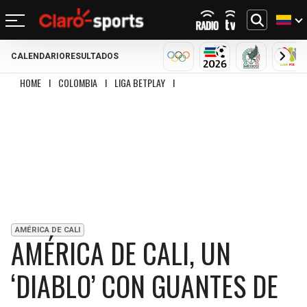
CALENDARIO
RESULTADOS
REGRESAR
REGRESAR
REGRESAR
REGRESAR
REGRESAR
REGRESAR
REGRESAR
MILANO CORTINA 2026
MUNDIAL 2026
SELECCIÓN
LIG
HOME
I
COLOMBIA
I
LIGA BETPLAY
I
AMÉRICA DE CALI, UN ‘DIABLO’ CON
FÚTBOL
FÚTBOL INTERNACIONAL
MILANO CORTINA 2026
MOTOR
BÉISBOL
OTROS DEPORTES
ACTUALIDAD
MUNDIAL 2026
CHAMPIONS LEAGUE
MEDALLERO
FÓRMULA 1
MEXICANO
CICLISMO
TENDENCIAS
LIGA MX
LALIGA
VIDEOS
NASCAR
MLB
TENIS
MÚSICA
SELECCIÓN MEXICANA
PREMIER LEAGUE
BOXEO
CINE Y TV
CONCACHAMPIONS
SERIE A
GOLF
VIDEOJUEGOS
AMÉRICA DE CALI
AMÉRICA DE CALI, UN
FÚTBOL DE ESTUFA
BUNDESLIGA
UFC
‘DIABLO’ CON GUANTES DE
FÚTBOL FEMENIL
LIGUE 1