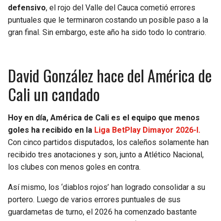
defensivo
, el rojo del Valle del Cauca cometió errores
puntuales que le terminaron costando un posible paso a la
gran final. Sin embargo, este año ha sido todo lo contrario.
David González hace del América de
Cali un candado
Hoy en día, América de Cali es el equipo que menos
goles ha recibido en la
Liga BetPlay Dimayor 2026-I.
Con cinco partidos disputados, los caleños solamente han
recibido tres anotaciones y son, junto a Atlético Nacional,
los clubes con menos goles en contra.
Así mismo, los ‘diablos rojos’ han logrado consolidar a su
portero. Luego de varios errores puntuales de sus
guardametas de turno, el 2026 ha comenzado bastante