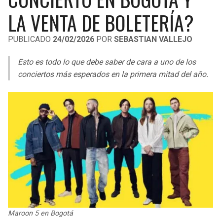
LIGA DE EXPANSIÓN MX
UEFA EUROPA LEAGUE
LA VENTA DE BOLETERÍA?
LEAGUES CUP
UEFA CONFERENCE LEAGUE
PUBLICADO
24/02/2026
POR
SEBASTIAN VALLEJO
MLS
Esto es todo lo que debe saber de cara a uno de los
COPA LIBERTADORES
conciertos más esperados en la primera mitad del año.
COPA SUDAMERICANA
LIGA BETPLAY
OTRAS LIGAS
Maroon 5 en Bogotá