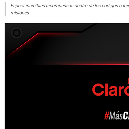
Espera increíbles recompensas dentro de los códigos canj
misiones