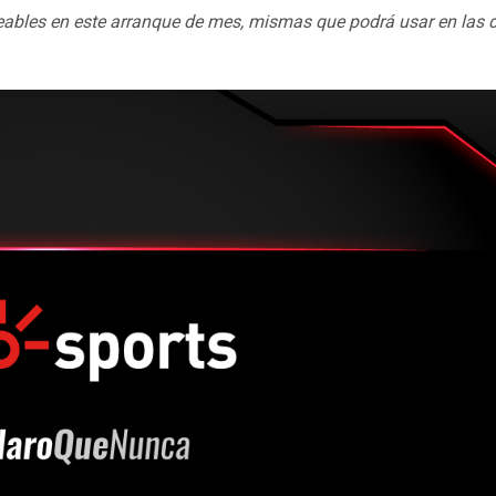
eables en este arranque de mes, mismas que podrá usar en las 