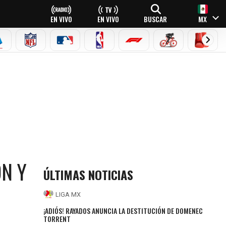
EN VIVO
EN VIVO
BUSCAR
MX
EAGUE
ERIE A
NFL
MLB
NBA
FÓRMULA 1
CICLISMO
BOXEO
ON Y
ÚLTIMAS NOTICIAS
LIGA MX
¡ADIÓS! RAYADOS ANUNCIA LA DESTITUCIÓN DE DOMENEC
TORRENT