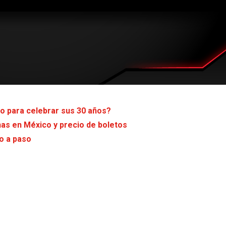
o para celebrar sus 30 años?
has en México y precio de boletos
o a paso