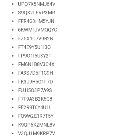
UPQ7X5NMJ64V
S9QK2L6VP3MR
FFR4G3HM5YJN
6KWMFJVMQQYG
FZ5X1C7V9B2N
FT4E9Y5U1I3O
FP9O1I5U3Y2T
FM6N1B8V3C4X
FA3S7D5F1G9H
FK3J9H5G1F7D
FU1I5O3P7A9S
F7F9A3B2K6G8
FE2R8T6Y4U1I
FQ9W2E1R7T5Y
K9QP6K2MNL8V
V3QJ1M9KRP7V