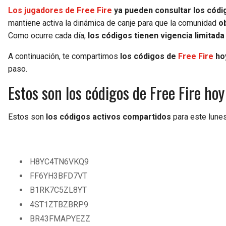
Los jugadores de Free Fire
ya pueden consultar los códi
mantiene activa la dinámica de canje para que la comunidad
ob
Como ocurre cada día,
los códigos tienen vigencia limitada
A continuación, te compartimos
los códigos de
Free Fire
hoy
paso.
Estos son los códigos de Free Fire h
Estos son
los códigos activos compartidos
para este lunes
H8YC4TN6VKQ9
FF6YH3BFD7VT
B1RK7C5ZL8YT
4ST1ZTBZBRP9
BR43FMAPYEZZ