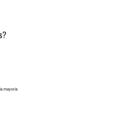
as?
la mayoría