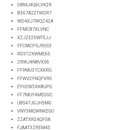
D8MJ4Q6LVK2R
B3G7A22TWDR7
WD4XJ7WQZ42A
FFMCB7XLVNC
XZJZE25WFEJJ
FFCMCP5J9SS3
RD3TZKWME65
ZRWJ4N8VX56
FF9MU31CXKRG
FFWV2YNQFV9S
EYH2W3XK8UPG
FF7MUY4MEGSC
U8547JGJH5MG
VNY3MQWNKEGU
ZZATXR24QFS8
FJAAT3ZREM45