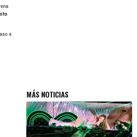
rena
osto
.
paso a
MÁS NOTICIAS