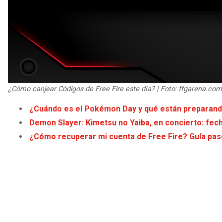
¿Cómo canjear Códigos de Free Fire este día? | Foto: ffgarena.com
¿Cuándo es el Pokémon Day y qué están preparand
Demon Slayer: Kimetsu no Yaiba, en concierto: fec
¿Cómo recuperar mi cuenta de Free Fire? Guía pas