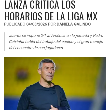
LANZA CRÍTICA LOS
LIGA DE EXPANSIÓN MX
UEFA EUROPA LEAGUE
HORARIOS DE LA LIGA MX
LEAGUES CUP
UEFA CONFERENCE LEAGUE
PUBLICADO
04/03/2026
POR
DANIELA GALINDO
MLS
Juárez se impone 2-1 al América en la jornada y Pedro
COPA LIBERTADORES
Caixinha habla del trabajo del equipo y el gran manejo
COPA SUDAMERICANA
del encuentro de sus jugadores
LIGA BETPLAY
OTRAS LIGAS