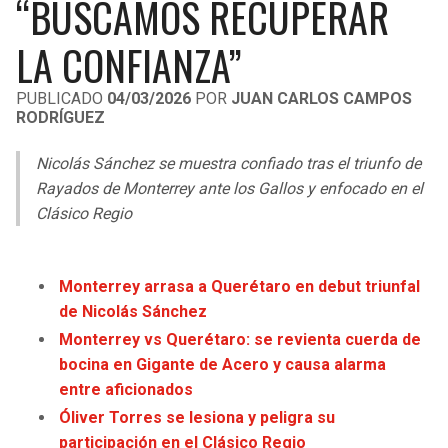
“BUSCAMOS RECUPERAR
LIGA DE EXPANSIÓN MX
UEFA EUROPA LEAGUE
LA CONFIANZA”
LEAGUES CUP
UEFA CONFERENCE LEAGUE
PUBLICADO
04/03/2026
POR
JUAN CARLOS CAMPOS
MLS
RODRÍGUEZ
COPA LIBERTADORES
Nicolás Sánchez se muestra confiado tras el triunfo de
Rayados de Monterrey ante los Gallos y enfocado en el
COPA SUDAMERICANA
Clásico Regio
LIGA BETPLAY
OTRAS LIGAS
Monterrey arrasa a Querétaro en debut triunfal
de Nicolás Sánchez
Monterrey vs Querétaro: se revienta cuerda de
bocina en Gigante de Acero y causa alarma
entre aficionados
Óliver Torres se lesiona y peligra su
participación en el Clásico Regio