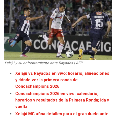
Xelajú y su enfrentamiento ante Rayados | AFP
Xelajú vs Rayados en vivo: horario, alineaciones
y dónde ver la primera ronda de
Concachampions 2026
Concachampions 2026 en vivo: calendario,
horarios y resultados de la Primera Ronda; ida y
vuelta
Xelajú MC afina detalles para el gran duelo ante