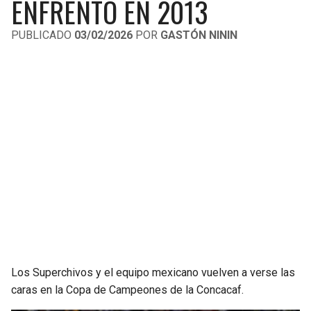
ENFRENTÓ EN 2013
LIGA DE EXPANSIÓN MX
UEFA EUROPA LEAGUE
PUBLICADO
03/02/2026
POR
GASTÓN NININ
LEAGUES CUP
UEFA CONFERENCE LEAGUE
MLS
COPA LIBERTADORES
COPA SUDAMERICANA
LIGA BETPLAY
OTRAS LIGAS
Los Superchivos y el equipo mexicano vuelven a verse las
caras en la Copa de Campeones de la Concacaf.