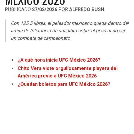
LIGA DE EXPANSIÓN MX
UEFA EUROPA LEAGUE
PUBLICADO
27/02/2026
POR
ALFREDO BUSH
LEAGUES CUP
UEFA CONFERENCE LEAGUE
Con 125.5 libras, el peleador mexicano queda dentro del
MLS
límite de tolerancia de una libra sobre el peso al no ser
un combate de campeonato
COPA LIBERTADORES
COPA SUDAMERICANA
¿A qué hora inicia UFC México 2026?
Chito Vera viste orgullosamente playera del
LIGA BETPLAY
América previo a UFC México 2026
¿Quedan boletos para UFC México 2026?
OTRAS LIGAS