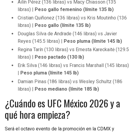
Ailín Pérez (136 libras) vs Macy Chiasson (135
libras) |
Peso gallo femenino (límite 135 lb)
Cristian Quiñonez (136 libras) vs Kris Moutinho (136
libras) |
Peso gallo (límite 135 lb)
Douglas Silva de Andrade (146 libras) vs Javier
Reyes (145.5 libras) |
Peso pluma (límite 145 lb)
Regina Tarín (130 libras) vs Ernesta Kareckaitė (129.5
libras) |
Peso pactado (130 lb)
Erik Silva (146 libras) vs Francis Marshall (145 libras)
|
Peso pluma (límite 145 lb)
Damian Pinas (186 libras) vs Wesley Schultz (186
libras) |
Peso mediano (límite 185 lb)
¿Cuándo es UFC México 2026 y a
qué hora empieza?
Será el octavo evento de la promoción en la CDMX y