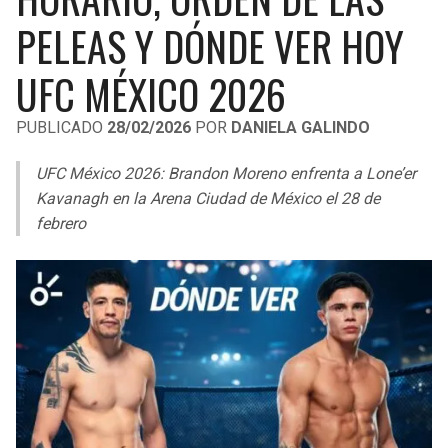
LIGA DE EXPANSIÓN MX
UEFA EUROPA LEAGUE
PELEAS Y DÓNDE VER HOY
LEAGUES CUP
UEFA CONFERENCE LEAGUE
UFC MÉXICO 2026
MLS
PUBLICADO
28/02/2026
POR
DANIELA GALINDO
COPA LIBERTADORES
UFC México 2026: Brandon Moreno enfrenta a Lone’er
COPA SUDAMERICANA
Kavanagh en la Arena Ciudad de México el 28 de
febrero
LIGA BETPLAY
OTRAS LIGAS