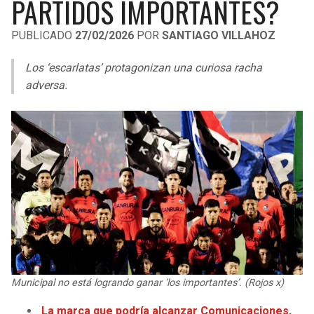
PARTIDOS IMPORTANTES?
LIGA DE EXPANSIÓN MX
UEFA EUROPA LEAGUE
PUBLICADO
27/02/2026
POR
SANTIAGO VILLAHOZ
LEAGUES CUP
UEFA CONFERENCE LEAGUE
Los ‘escarlatas’ protagonizan una curiosa racha
MLS
adversa.
COPA LIBERTADORES
COPA SUDAMERICANA
LIGA BETPLAY
OTRAS LIGAS
Municipal no está logrando ganar ‘los importantes’. (Rojos x)
La marca que podría alcanzar Comunicaciones,