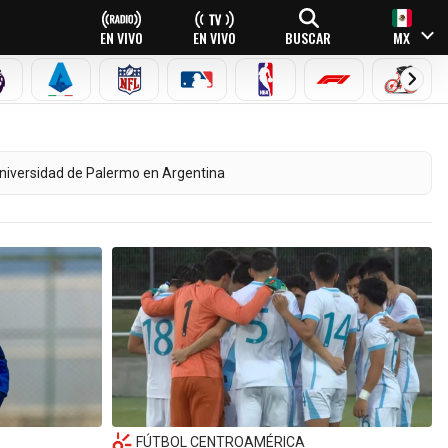
EN VIVO
EN VIVO
BUSCAR
MX
PREMIER LEAGUE
SERIE A
NFL
MLB
NBA
FÓRMULA 1
CICLI
 Universidad de Palermo en Argentina
FÚTBOL CENTROAMÉRICA