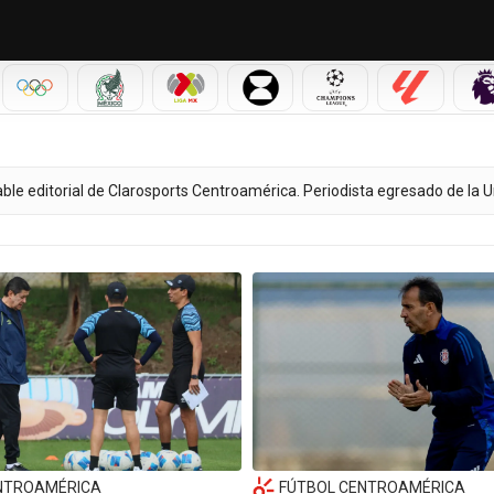
IAL 2026
OLÍMPICOS
SELECCIÓN MEXICANA
LIGA MX
LEAGUES CUP
CHAMPIONS LEAGUE
LALIGA
ble editorial de Clarosports Centroamérica. Periodista egresado de la
NTROAMÉRICA
FÚTBOL CENTROAMÉRICA