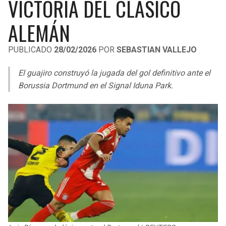
VICTORIA DEL CLÁSICO
LIGA DE EXPANSIÓN MX
UEFA EUROPA LEAGUE
ALEMÁN
LEAGUES CUP
UEFA CONFERENCE LEAGUE
PUBLICADO
28/02/2026
POR
SEBASTIAN VALLEJO
MLS
El guajiro construyó la jugada del gol definitivo ante el
COPA LIBERTADORES
Borussia Dortmund en el Signal Iduna Park.
COPA SUDAMERICANA
LIGA BETPLAY
OTRAS LIGAS