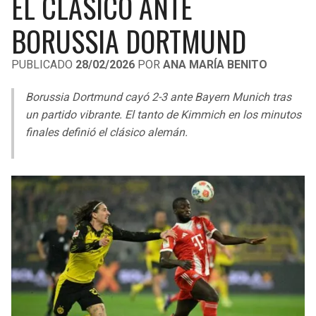
EL CLÁSICO ANTE
LIGA DE EXPANSIÓN MX
UEFA EUROPA LEAGUE
BORUSSIA DORTMUND
LEAGUES CUP
UEFA CONFERENCE LEAGUE
PUBLICADO
28/02/2026
POR
ANA MARÍA BENITO
MLS
Borussia Dortmund cayó 2-3 ante Bayern Munich tras
COPA LIBERTADORES
un partido vibrante. El tanto de Kimmich en los minutos
finales definió el clásico alemán.
COPA SUDAMERICANA
LIGA BETPLAY
OTRAS LIGAS