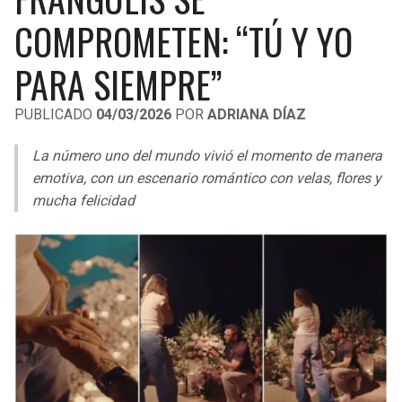
LIGA DE EXPANSIÓN MX
UEFA EUROPA LEAGUE
COMPROMETEN: “TÚ Y YO
LEAGUES CUP
UEFA CONFERENCE LEAGUE
PARA SIEMPRE”
MLS
PUBLICADO
04/03/2026
POR
ADRIANA DÍAZ
COPA LIBERTADORES
La número uno del mundo vivió el momento de manera
COPA SUDAMERICANA
emotiva, con un escenario romántico con velas, flores y
mucha felicidad
LIGA BETPLAY
OTRAS LIGAS