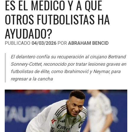
ES EL MÉDICO Y A QUÉ
LIGA DE EXPANSIÓN MX
UEFA EUROPA LEAGUE
OTROS FUTBOLISTAS HA
LEAGUES CUP
UEFA CONFERENCE LEAGUE
AYUDADO?
MLS
PUBLICADO
04/03/2026
POR
ABRAHAM BENCID
COPA LIBERTADORES
El delantero confía su recuperación al cirujano Bertrand
COPA SUDAMERICANA
Sonnery-Cottet, reconocido por tratar lesiones graves en
LIGA BETPLAY
futbolistas de élite, como Ibrahimović y Neymar, para
regresar a la cancha
OTRAS LIGAS