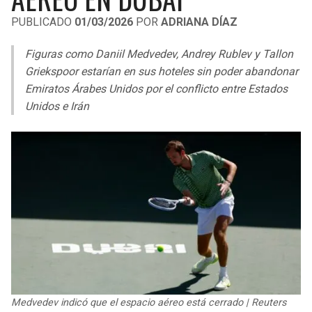
LIGA DE EXPANSIÓN MX
UEFA EUROPA LEAGUE
PUBLICADO
01/03/2026
POR
ADRIANA DÍAZ
LEAGUES CUP
UEFA CONFERENCE LEAGUE
Figuras como Daniil Medvedev, Andrey Rublev y Tallon
MLS
Griekspoor estarían en sus hoteles sin poder abandonar
Emiratos Árabes Unidos por el conflicto entre Estados
COPA LIBERTADORES
Unidos e Irán
COPA SUDAMERICANA
LIGA BETPLAY
OTRAS LIGAS
Medvedev indicó que el espacio aéreo está cerrado | Reuters