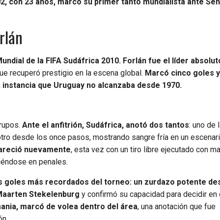
2, con 23 años, marcó su primer tanto mundialista ante Se
rlán
undial de la FIFA Sudáfrica 2010. Forlán fue el líder absolut
que recuperó prestigio en la escena global.
Marcó cinco goles y
s, instancia que Uruguay no alcanzaba desde 1970.
grupos.
Ante el anfitrión, Sudáfrica, anotó dos tantos
: uno de 
 otro desde los once pasos, mostrando sangre fría en un escenar
apareció nuevamente
, esta vez con un tiro libre ejecutado con m
niéndose en penales.
los goles más recordados del torneo: un zurdazo potente de
Maarten Stekelenburg
y confirmó su capacidad para decidir en 
mania, marcó de volea dentro del área
, una anotación que fue
ón.