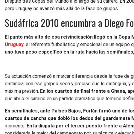
Disputó tres Copas del Mundo a lo largo de su carrera.
En 200
pero Uruguay no avanzó más allá de la fase de grupos.
Sudáfrica 2010 encumbra a Diego Fo
El punto más alto de esa reivindicación llegó en la Copa M
Uruguay
, el referente futbolístico y emocional de un equipo 
uno tuvo peso específico en la ruta hacia las semifinale
Su actuación comenzó a marcar diferencia desde la fase de 
distancia, con ese golpeo seco y preciso que lo distinguía, y
máxima presión.
En los cuartos de final frente a Ghana, 
que abrió el camino en un partido dramático que terminó defi
En semifinales, ante Países Bajos, Forlán firmó uno de 
cuartos de cancha que dobló los dedos del guardameta 
momento.
En la disputa por el tercer puesto frente a Ale
considerada la mejor del campeonato por su técnica y ejecuci