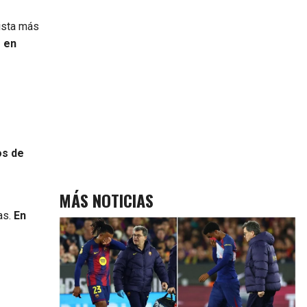
lista más
o en
os de
MÁS NOTICIAS
as.
En