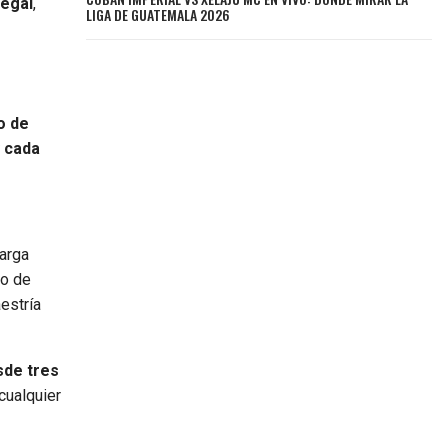
negal
,
LIGA DE GUATEMALA 2026
o de
 cada
larga
io de
aestría
sde tres
cualquier