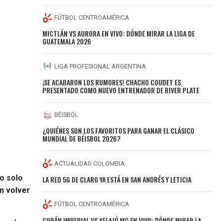
FÚTBOL CENTROAMÉRICA
MICTLÁN VS AURORA EN VIVO: DÓNDE MIRAR LA LIGA DE
GUATEMALA 2026
LIGA PROFESIONAL ARGENTINA
¡SE ACABARON LOS RUMORES! CHACHO COUDET ES
PRESENTADO COMO NUEVO ENTRENADOR DE RIVER PLATE
BÉISBOL
¿QUIÉNES SON LOS FAVORITOS PARA GANAR EL CLÁSICO
MUNDIAL DE BÉISBOL 2026?
ACTUALIDAD COLOMBIA
no solo
LA RED 5G DE CLARO YA ESTÁ EN SAN ANDRÉS Y LETICIA
en volver
FÚTBOL CENTROAMÉRICA
COBÁN IMPERIAL VS XELAJÚ MC EN VIVO: DÓNDE MIRAR LA