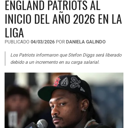
ENGLAND PATRIOTS AL
LIGA DE EXPANSIÓN MX
UEFA EUROPA LEAGUE
INICIO DEL AÑO 2026 EN LA
LEAGUES CUP
UEFA CONFERENCE LEAGUE
LIGA
MLS
PUBLICADO
04/03/2026
POR
DANIELA GALINDO
COPA LIBERTADORES
Los Patriots informaron que Stefon Diggs será liberado
COPA SUDAMERICANA
debido a un incremento en su carga salarial.
LIGA BETPLAY
OTRAS LIGAS