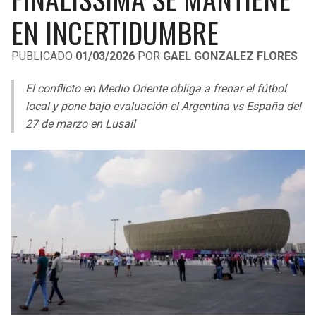
LIGA DE EXPANSIÓN MX
UEFA EUROPA LEAGUE
EN INCERTIDUMBRE
LEAGUES CUP
UEFA CONFERENCE LEAGUE
PUBLICADO
01/03/2026
POR
GAEL GONZALEZ FLORES
MLS
El conflicto en Medio Oriente obliga a frenar el fútbol
COPA LIBERTADORES
local y pone bajo evaluación el Argentina vs España del
27 de marzo en Lusail
COPA SUDAMERICANA
LIGA BETPLAY
OTRAS LIGAS