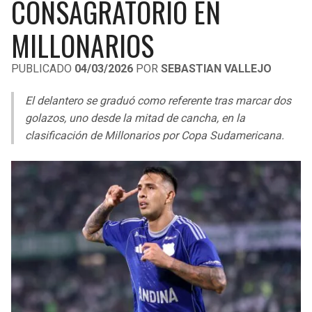
CONSAGRATORIO EN
LIGA DE EXPANSIÓN MX
UEFA EUROPA LEAGUE
MILLONARIOS
LEAGUES CUP
UEFA CONFERENCE LEAGUE
PUBLICADO
04/03/2026
POR
SEBASTIAN VALLEJO
MLS
El delantero se graduó como referente tras marcar dos
COPA LIBERTADORES
golazos, uno desde la mitad de cancha, en la
COPA SUDAMERICANA
clasificación de Millonarios por Copa Sudamericana.
LIGA BETPLAY
OTRAS LIGAS