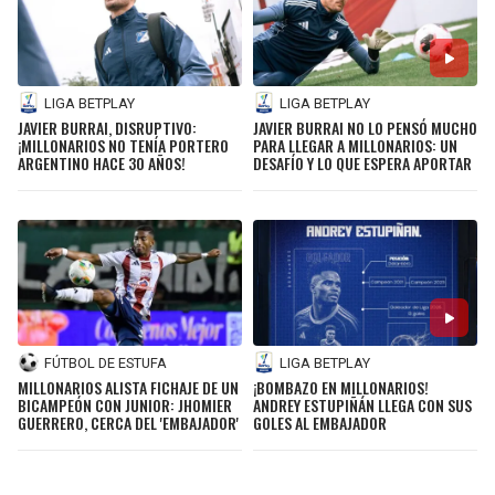
LIGA BETPLAY
LIGA BETPLAY
JAVIER BURRAI, DISRUPTIVO:
JAVIER BURRAI NO LO PENSÓ MUCHO
¡MILLONARIOS NO TENÍA PORTERO
PARA LLEGAR A MILLONARIOS: UN
ARGENTINO HACE 30 AÑOS!
DESAFÍO Y LO QUE ESPERA APORTAR
FÚTBOL DE ESTUFA
LIGA BETPLAY
MILLONARIOS ALISTA FICHAJE DE UN
¡BOMBAZO EN MILLONARIOS!
BICAMPEÓN CON JUNIOR: JHOMIER
ANDREY ESTUPIÑÁN LLEGA CON SUS
GUERRERO, CERCA DEL 'EMBAJADOR'
GOLES AL EMBAJADOR