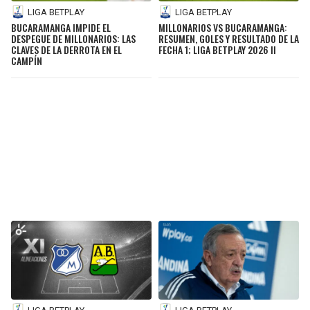
LIGA BETPLAY
LIGA BETPLAY
BUCARAMANGA IMPIDE EL
MILLONARIOS VS BUCARAMANGA:
DESPEGUE DE MILLONARIOS: LAS
RESUMEN, GOLES Y RESULTADO DE LA
CLAVES DE LA DERROTA EN EL
FECHA 1; LIGA BETPLAY 2026 II
CAMPÍN