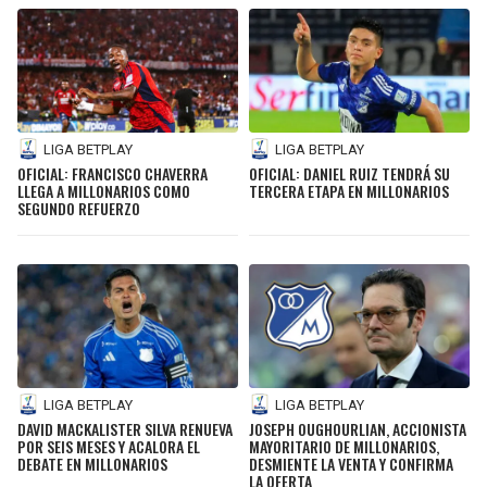
LIGA BETPLAY
LIGA BETPLAY
OFICIAL: DANIEL RUIZ TENDRÁ SU
OFICIAL: FRANCISCO CHAVERRA
TERCERA ETAPA EN MILLONARIOS
LLEGA A MILLONARIOS COMO
SEGUNDO REFUERZO
LIGA BETPLAY
LIGA BETPLAY
DAVID MACKALISTER SILVA RENUEVA
JOSEPH OUGHOURLIAN, ACCIONISTA
POR SEIS MESES Y ACALORA EL
MAYORITARIO DE MILLONARIOS,
DEBATE EN MILLONARIOS
DESMIENTE LA VENTA Y CONFIRMA
LA OFERTA