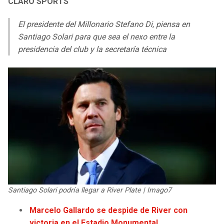
CLARO SPORTS
LIGA DE EXPANSIÓN MX
UEFA EUROPA LEAGUE
El presidente del Millonario Stefano Di, piensa en
LEAGUES CUP
UEFA CONFERENCE LEAGUE
Santiago Solari para que sea el nexo entre la
presidencia del club y la secretaría técnica
MLS
COPA LIBERTADORES
COPA SUDAMERICANA
LIGA BETPLAY
OTRAS LIGAS
Santiago Solari podría llegar a River Plate | Imago7
Marcelo Gallardo se despide de River con
victoria en el Estadio Monumental