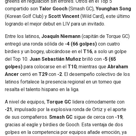
greens en regulación sin errores. Otros en el Top 5
compartido son
Talor Gooch
(Smash GC),
Younghan Song
(Korean Golf Club) y
Scott Vincent
(Wild Card), este último
logrando el mejor debut en LIV para un invitado.
Entre los latinos,
Joaquín Niemann
(capitán de Torque GC)
entregó una ronda sólida de
-4 (66 golpes)
con cuatro
birdies y un bogey, ubicándose en el
T16
, a solo un golpe
del Top 10.
Juan Sebastián Muñoz
brilló con
-5 (65
golpes)
para colocarse en el
T10
, mientras que
Abraham
Ancer
cerró en
T29
con
-2
. El desempeño colectivo de los
latinos fortalece la presencia regional en un torneo que
resalta el talento hispano en la liga.
A nivel de equipos,
Torque GC
lidera cómodamente con
-21
, impulsado por la explosiva ronda de Ortiz y el aporte
de sus compañeros.
Smash GC
sigue de cerca con
-19
,
gracias al eagle y birdies de Gooch. Esta ventaja de dos
golpes en la competencia por equipos añade emoción, ya