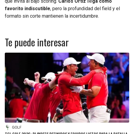
que invita al bajo scoring.
Carlos Ortiz
lle
ga como
favorito indiscutible
, pero la profundidad del field y el
formato sin corte mantienen la incertidumbre.
Te puede interesar
GOLF
TGL GOLF 2026: PLAYOFFS DEFINIDOS Y EQUIPOS LISTOS PARA LA BATALLA