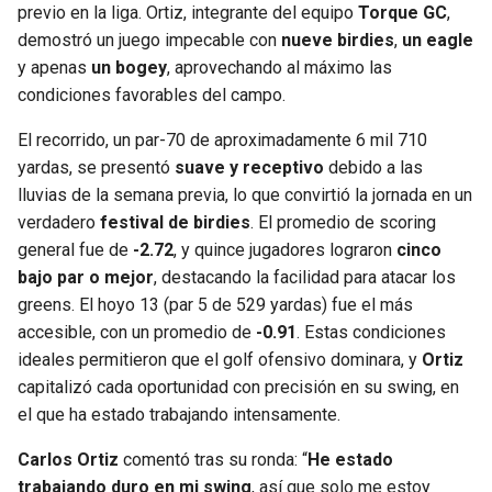
previo en la liga. Ortiz, integrante del equipo
Torque GC
,
demostró un juego impecable con
nueve birdies
,
un eagle
y apenas
un bogey
, aprovechando al máximo las
condiciones favorables del campo.
El recorrido, un par-70 de aproximadamente 6 mil 710
yardas, se presentó
suave y receptivo
debido a las
lluvias de la semana previa, lo que convirtió la jornada en un
verdadero
festival de birdies
. El promedio de scoring
general fue de
-2.72
, y quince jugadores lograron
cinco
bajo par o mejor
, destacando la facilidad para atacar los
greens. El hoyo 13 (par 5 de 529 yardas) fue el más
accesible, con un promedio de
-0.91
. Estas condiciones
ideales permitieron que el golf ofensivo dominara, y
Ortiz
capitalizó cada oportunidad con precisión en su swing, en
el que ha estado trabajando intensamente.
Carlos Ortiz
comentó tras su ronda: “
He estado
trabajando duro en mi swing
, así que solo me estoy