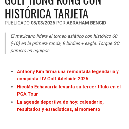
LIGA DE EXPANSIÓN MX
UEFA EUROPA LEAGUE
HISTÓRICA TARJETA
LEAGUES CUP
UEFA CONFERENCE LEAGUE
PUBLICADO
05/03/2026
POR
ABRAHAM BENCID
MLS
El mexicano lidera el torneo asiático con histórico 60
COPA LIBERTADORES
(-10) en la primera ronda, 9 birdies + eagle. Torque GC
primero en equipos
COPA SUDAMERICANA
LIGA BETPLAY
Anthony Kim firma una remontada legendaria y
conquista LIV Golf Adelaide 2026
OTRAS LIGAS
Nicolás Echavarría levanta su tercer título en el
PGA Tour
La agenda deportiva de hoy: calendario,
resultados y estadísticas, al momento