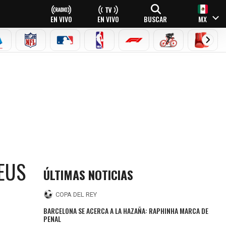
EN VIVO
EN VIVO
BUSCAR
MX
EAGUE
ERIE A
NFL
MLB
NBA
FÓRMULA 1
CICLISMO
BOXEO
EUS
ÚLTIMAS NOTICIAS
COPA DEL REY
BARCELONA SE ACERCA A LA HAZAÑA: RAPHINHA MARCA DE
PENAL