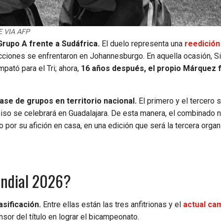
E VIA AFP
Grupo A frente a Sudáfrica.
El duelo representa una
reedición
iones se enfrentaron en Johannesburgo. En aquella ocasión, S
pató para el Tri; ahora,
16 años después, el propio Márquez
ase de grupos en territorio nacional.
El primero y el tercero s
o se celebrará en Guadalajara. De esta manera, el combinado n
o por su afición en casa, en una edición que será la tercera orga
undial 2026?
sificación.
Entre ellas están las tres anfitrionas y el
actual ca
sor del título en lograr el bicampeonato.