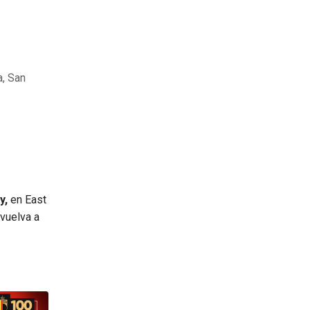
a, San
y,
en East
 vuelva a