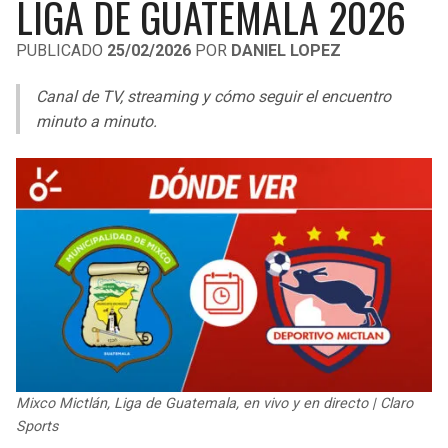
LIGA DE GUATEMALA 2026
LIGA DE EXPANSIÓN MX
UEFA EUROPA LEAGUE
PUBLICADO
25/02/2026
POR
DANIEL LOPEZ
LEAGUES CUP
UEFA CONFERENCE LEAGUE
Canal de TV, streaming y cómo seguir el encuentro
MLS
minuto a minuto.
COPA LIBERTADORES
COPA SUDAMERICANA
LIGA BETPLAY
OTRAS LIGAS
Mixco Mictlán, Liga de Guatemala, en vivo y en directo | Claro
Sports