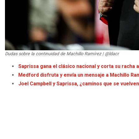
Dudas sobre la continuidad de Machillo Ramírez | @ldacr
Saprissa gana el clásico nacional y corta su racha 
Medford disfruta y envía un mensaje a Machillo Ram
Joel Campbell y Saprissa, ¿caminos que se vuelven