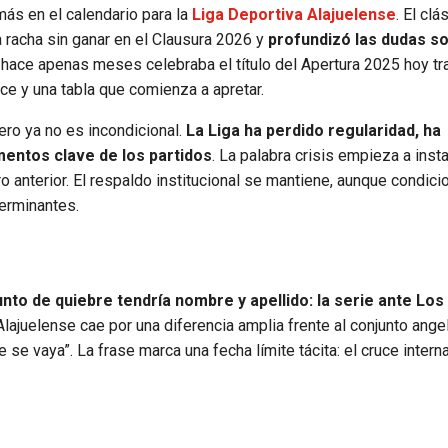
más en el calendario para la
Liga Deportiva Alajuelense
. El clá
la racha sin ganar en el Clausura 2026 y
profundizó las dudas so
e hace apenas meses celebraba el título del Apertura 2025 hoy tr
e y una tabla que comienza a apretar.
ero ya no es incondicional.
La Liga ha perdido regularidad, ha
entos clave de los partidos
. La palabra crisis empieza a inst
o anterior. El respaldo institucional se mantiene, aunque condici
erminantes.
nto de quiebre tendría nombre y apellido: la serie ante Lo
Alajuelense cae por una diferencia amplia frente al conjunto angel
e se vaya”. La frase marca una fecha límite tácita: el cruce intern