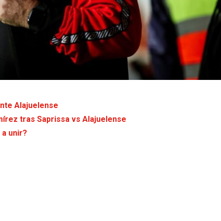
ante Alajuelense
írez tras Saprissa vs Alajuelense
 a unir?