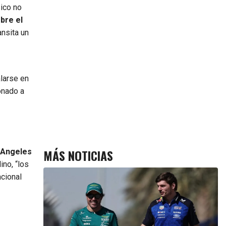
sico no
bre el
ansita un
alarse en
onado a
MÁS NOTICIAS
s Angeles
ino, “los
acional