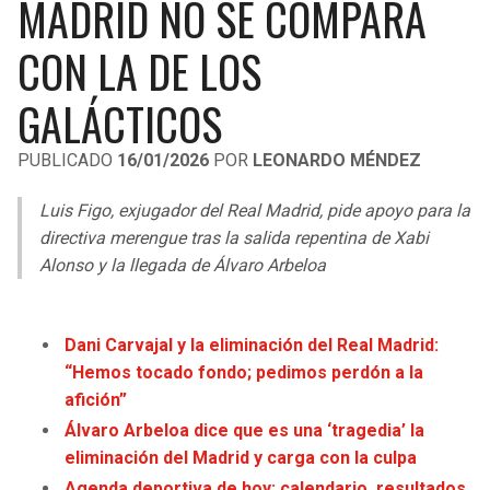
MADRID NO SE COMPARA
LIGA DE EXPANSIÓN MX
UEFA EUROPA LEAGUE
CON LA DE LOS
LEAGUES CUP
UEFA CONFERENCE LEAGUE
GALÁCTICOS
MLS
PUBLICADO
16/01/2026
POR
LEONARDO MÉNDEZ
COPA LIBERTADORES
Luis Figo, exjugador del Real Madrid, pide apoyo para la
COPA SUDAMERICANA
directiva merengue tras la salida repentina de Xabi
LIGA BETPLAY
Alonso y la llegada de Álvaro Arbeloa
OTRAS LIGAS
Dani Carvajal y la eliminación del Real Madrid:
“Hemos tocado fondo; pedimos perdón a la
afición”
Álvaro Arbeloa dice que es una ‘tragedia’ la
eliminación del Madrid y carga con la culpa
Agenda deportiva de hoy: calendario, resultados