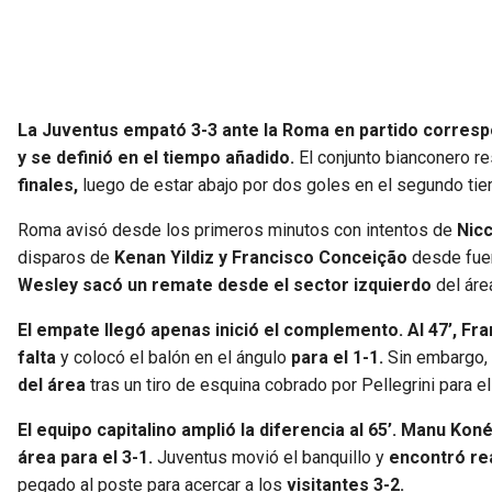
La Juventus empató 3-3 ante la Roma en partido corresp
y se definió en el tiempo añadido.
El conjunto bianconero re
finales,
luego de estar abajo por dos goles en el segundo ti
Roma avisó desde los primeros minutos con intentos de
Nicc
disparos de
Kenan Yildiz y Francisco Conceição
desde fuer
Wesley sacó un remate desde el sector izquierdo
del áre
El empate llegó apenas inició el complemento. Al 47’, Fr
falta
y colocó el balón en el ángulo
para el 1-1.
Sin embargo,
del área
tras un tiro de esquina cobrado por Pellegrini para el
El equipo capitalino amplió la diferencia al 65’. Manu Kon
área para el 3-1.
Juventus movió el banquillo y
encontró rea
pegado al poste para acercar a los
visitantes 3-2.