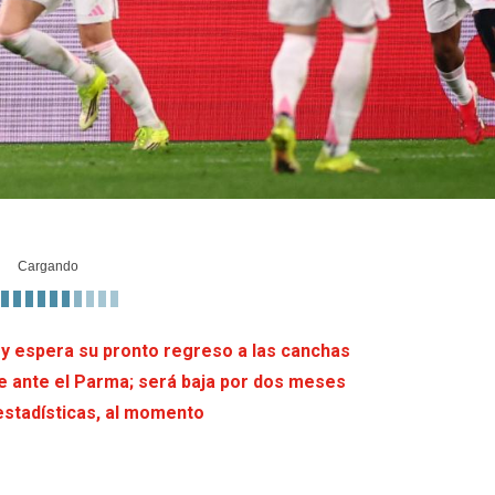
y espera su pronto regreso a las canchas
e ante el Parma; será baja por dos meses
estadísticas, al momento