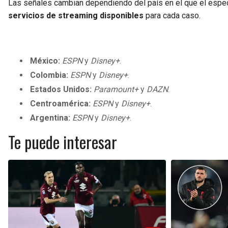
Las señales cambian dependiendo del país en el que el espec
servicios de streaming disponibles
para cada caso.
México:
ESPN
y
Disney+
.
Colombia:
ESPN
y
Disney+
.
Estados Unidos:
Paramount+
y
DAZN
.
Centroamérica:
ESPN
y
Disney+
.
Argentina:
ESPN
y
Disney+
.
Te puede interesar