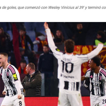
ia de goles, que comenzó con Wesley Vinícius al 39′ y terminó co