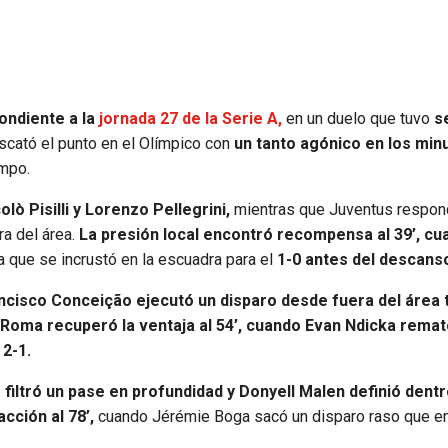
ondiente a la
jornada 27 de la Serie A,
en un duelo que tuvo
s
scató el punto en el Olímpico con
un tanto agónico en los min
empo.
olò Pisilli y Lorenzo Pellegrini,
mientras que Juventus respon
a del área.
La presión local encontró recompensa al 39’, cu
a que se incrustó en la escuadra para el
1-0 antes del descans
ancisco Conceição ejecutó un disparo desde fuera del área 
Roma recuperó la ventaja al 54’, cuando Evan Ndicka rema
2-1.
é filtró un pase en profundidad y Donyell Malen definió dentr
cción al 78’,
cuando Jérémie Boga sacó un disparo raso que en