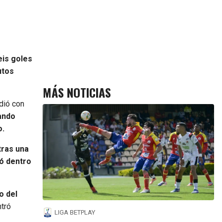
eis goles
utos
MÁS NOTICIAS
dió con
ando
o.
tras una
tó dentro
o del
tró
LIGA BETPLAY