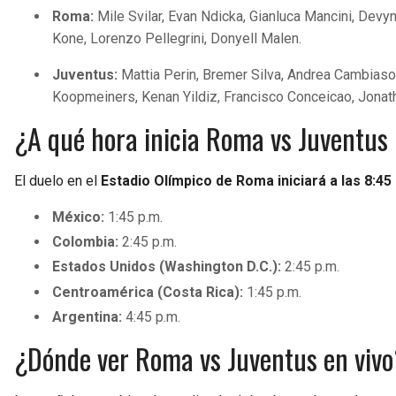
Roma:
Mile Svilar, Evan Ndicka, Gianluca Mancini, Devyn
Kone, Lorenzo Pellegrini, Donyell Malen.
Juventus:
Mattia Perin, Bremer Silva, Andrea Cambiaso
Koopmeiners, Kenan Yildiz, Francisco Conceicao, Jonat
¿A qué hora inicia Roma vs Juventus
El duelo en el
Estadio Olímpico de Roma iniciará a las 8:45 
México:
1:45 p.m.
Colombia:
2:45 p.m.
Estados Unidos (Washington D.C.):
2:45 p.m.
Centroamérica (Costa Rica):
1:45 p.m.
Argentina:
4:45 p.m.
¿Dónde ver Roma vs Juventus en vivo