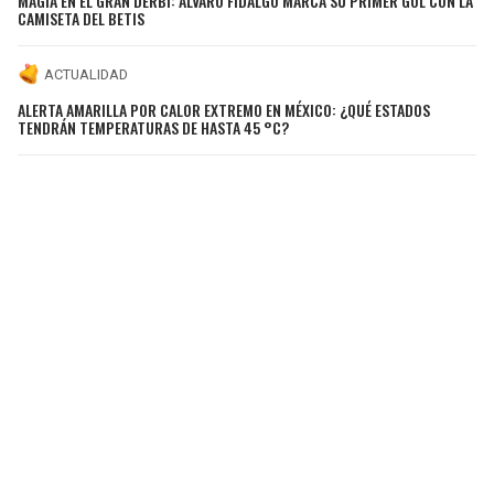
MAGIA EN EL GRAN DERBI: ÁLVARO FIDALGO MARCA SU PRIMER GOL CON LA
CAMISETA DEL BETIS
ACTUALIDAD
ALERTA AMARILLA POR CALOR EXTREMO EN MÉXICO: ¿QUÉ ESTADOS
TENDRÁN TEMPERATURAS DE HASTA 45 °C?