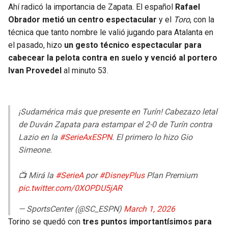
Ahí radicó la importancia de Zapata. El español
Rafael
Obrador metió un centro espectacular
y el
Toro
, con la
técnica que tanto nombre le valió jugando para Atalanta en
el pasado, hizo
un gesto técnico espectacular para
cabecear la pelota contra en suelo y venció al portero
Ivan Provedel
al minuto 53.
¡Sudamérica más que presente en Turín! Cabezazo letal
de Duván Zapata para estampar el 2-0 de Turín contra
Lazio en la
#SerieAxESPN
. El primero lo hizo Gio
Simeone.
📺 Mirá la
#SerieA
por
#DisneyPlus
Plan Premium
pic.twitter.com/0XOPDU5jAR
— SportsCenter (@SC_ESPN)
March 1, 2026
Torino se quedó con
tres puntos importantísimos para