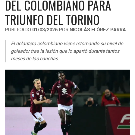
DEL COLOMBIANO PARA
LIGA DE EXPANSIÓN MX
UEFA EUROPA LEAGUE
TRIUNFO DEL TORINO
LEAGUES CUP
UEFA CONFERENCE LEAGUE
PUBLICADO
01/03/2026
POR
NICOLÁS FLÓREZ PARRA
MLS
El delantero colombiano viene retomando su nivel de
COPA LIBERTADORES
goleador tras la lesión que lo apartó durante tantos
COPA SUDAMERICANA
meses de las canchas.
LIGA BETPLAY
OTRAS LIGAS