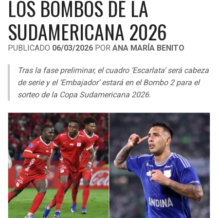
LOS BOMBOS DE LA
LIGA DE EXPANSIÓN MX
UEFA EUROPA LEAGUE
SUDAMERICANA 2026
LEAGUES CUP
UEFA CONFERENCE LEAGUE
PUBLICADO
06/03/2026
POR
ANA MARÍA BENITO
MLS
Tras la fase preliminar, el cuadro ‘Escarlata’ será cabeza
COPA LIBERTADORES
de serie y el ‘Embajador’ estará en el Bombo 2 para el
COPA SUDAMERICANA
sorteo de la Copa Sudamericana 2026.
LIGA BETPLAY
OTRAS LIGAS