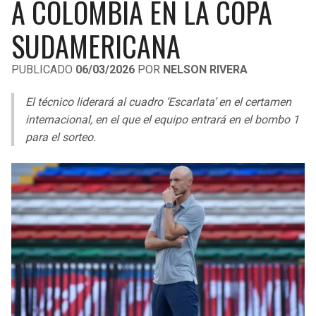
A COLOMBIA EN LA COPA
LIGA DE EXPANSIÓN MX
UEFA EUROPA LEAGUE
SUDAMERICANA
RAIDERS
CAVALIERS
LEAGUES CUP
UEFA CONFERENCE LEAGUE
PUBLICADO
06/03/2026
POR
NELSON RIVERA
MLS
CHARGERS
PISTONS
El técnico liderará al cuadro ‘Escarlata’ en el certamen
COPA LIBERTADORES
RAVENS
PACERS
internacional, en el que el equipo entrará en el bombo 1
COPA SUDAMERICANA
para el sorteo.
BENGALS
BUCKS
LIGA BETPLAY
BROWNS
HAWKS
OTRAS LIGAS
STEELERS
HORNETS
TEXANS
HEAT
COLTS
MAGIC