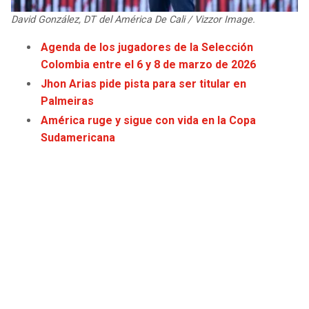
JAGUARS
WIZARDS
David González, DT del América De Cali / Vizzor Image.
Agenda de los jugadores de la Selección
TITANS
WARRIORS
Colombia entre el 6 y 8 de marzo de 2026
Jhon Arias pide pista para ser titular en
COWBOYS
CLIPPERS
Palmeiras
América ruge y sigue con vida en la Copa
GIANTS
LAKERS
Sudamericana
EAGLES
SUNS
COMMANDERS
KINGS
CARDINALS
MAVERICKS
RAMS
ROCKETS
49ERS
GRIZZLIES