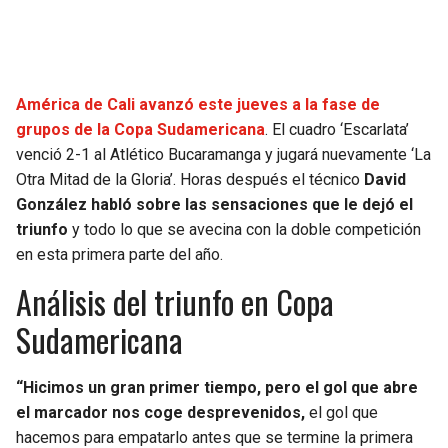
SEAHAWKS
PELICANS
BEARS
SPURS
América de Cali avanzó este jueves a la fase de
grupos de la Copa Sudamericana
. El cuadro ‘Escarlata’
LIONS
NUGGETS
venció 2-1 al Atlético Bucaramanga y jugará nuevamente ‘La
Otra Mitad de la Gloria’. Horas después el técnico
David
PACKERS
TIMBERWOLVES
González habló sobre las sensaciones que le dejó el
triunfo
y todo lo que se avecina con la doble competición
VIKINGS
THUNDER
en esta primera parte del año.
Análisis del triunfo en Copa
FALCONS
TRAIL BLAZERS
Sudamericana
PANTHERS
JAZZ
“Hicimos un gran primer tiempo, pero el gol que abre
SAINTS
el marcador nos coge desprevenidos,
el gol que
hacemos para empatarlo antes que se termine la primera