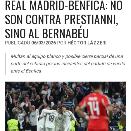
REAL MADRID-BENFICA: NO
LIGA DE EXPANSIÓN MX
UEFA EUROPA LEAGUE
SON CONTRA PRESTIANNI,
LEAGUES CUP
UEFA CONFERENCE LEAGUE
SINO AL BERNABÉU
MLS
PUBLICADO
06/03/2026
POR
HÉCTOR LÁZZERI
COPA LIBERTADORES
Multan al equipo blanco y posible cierre parcial de una
COPA SUDAMERICANA
parte del estadio por los incidentes del partido de vuelta
LIGA BETPLAY
ante el Benfica
OTRAS LIGAS