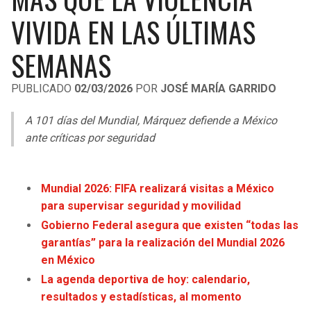
LIGA DE EXPANSIÓN MX
UEFA EUROPA LEAGUE
VIVIDA EN LAS ÚLTIMAS
LEAGUES CUP
UEFA CONFERENCE LEAGUE
SEMANAS
MLS
PUBLICADO
02/03/2026
POR
JOSÉ MARÍA GARRIDO
COPA LIBERTADORES
A 101 días del Mundial, Márquez defiende a México
COPA SUDAMERICANA
ante críticas por seguridad
LIGA BETPLAY
Mundial 2026: FIFA realizará visitas a México
OTRAS LIGAS
para supervisar seguridad y movilidad
Gobierno Federal asegura que existen “todas las
garantías” para la realización del Mundial 2026
en México
La agenda deportiva de hoy: calendario,
resultados y estadísticas, al momento