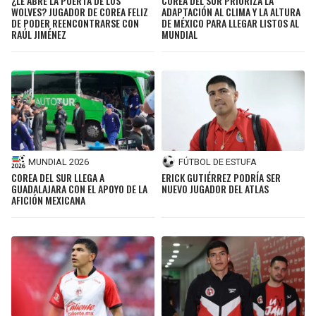
¿LE ABRE LA PUERTA DE LOS
COREA DEL SUR PRIORIZA LA
BUCCANEERS
WOLVES? JUGADOR DE COREA FELIZ
ADAPTACIÓN AL CLIMA Y LA ALTURA
DE PODER REENCONTRARSE CON
DE MÉXICO PARA LLEGAR LISTOS AL
RAÚL JIMÉNEZ
MUNDIAL
MUNDIAL 2026
FÚTBOL DE ESTUFA
COREA DEL SUR LLEGA A
ERICK GUTIÉRREZ PODRÍA SER
GUADALAJARA CON EL APOYO DE LA
NUEVO JUGADOR DEL ATLAS
AFICIÓN MEXICANA