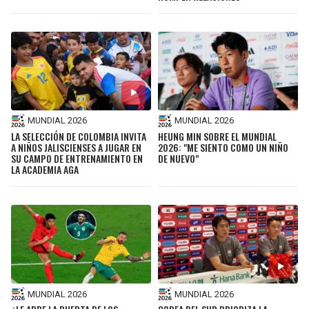
SEAHAWKS
PELICANS
BEARS
SPURS
LIONS
NUGGETS
MUNDIAL 2026
MUNDIAL 2026
PACKERS
TIMBERWOLVES
LA SELECCIÓN DE COLOMBIA INVITA
HEUNG MIN SOBRE EL MUNDIAL
A NIÑOS JALISCIENSES A JUGAR EN
2026: "ME SIENTO COMO UN NIÑO
SU CAMPO DE ENTRENAMIENTO EN
DE NUEVO"
LA ACADEMIA AGA
VIKINGS
THUNDER
FALCONS
TRAIL BLAZERS
PANTHERS
JAZZ
SAINTS
MUNDIAL 2026
MUNDIAL 2026