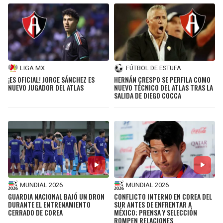
JAGUARS
WIZARDS
TITANS
WARRIORS
COWBOYS
CLIPPERS
LIGA MX
FÚTBOL DE ESTUFA
¡ES OFICIAL! JORGE SÁNCHEZ ES
HERNÁN CRESPO SE PERFILA COMO
NUEVO JUGADOR DEL ATLAS
NUEVO TÉCNICO DEL ATLAS TRAS LA
GIANTS
LAKERS
SALIDA DE DIEGO COCCA
EAGLES
SUNS
COMMANDERS
KINGS
CARDINALS
MAVERICKS
MUNDIAL 2026
MUNDIAL 2026
RAMS
ROCKETS
GUARDIA NACIONAL BAJÓ UN DRON
CONFLICTO INTERNO EN COREA DEL
DURANTE EL ENTRENAMIENTO
SUR ANTES DE ENFRENTAR A
CERRADO DE COREA
MÉXICO; PRENSA Y SELECCIÓN
49ERS
GRIZZLIES
ROMPEN RELACIONES