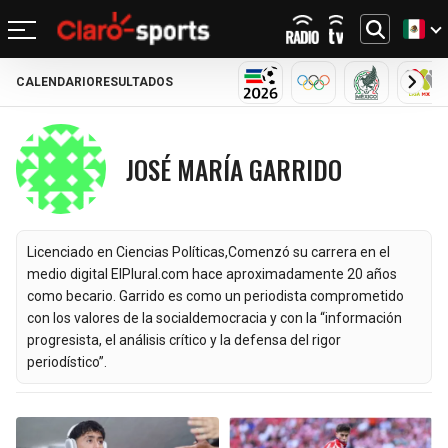
CALENDARIO
RESULTADOS
REGRESAR
REGRESAR
REGRESAR
REGRESAR
REGRESAR
REGRESAR
REGRESAR
REGRESAR
MUNDIAL 2026
OLÍMPICOS
SELECCIÓN
LIG
FÚTBOL
FÚTBOL INTERNACIONAL
MOTOR
NFL
NBA
BÉISBOL
OTROS DEPORTES
ACTUALIDAD
JOSÉ MARÍA GARRIDO
MUNDIAL 2026
CHAMPIONS LEAGUE
FÓRMULA 1
MEXICANO
CICLISMO
TENDENCIAS
BILLS
CELTICS
LIGA MX
LALIGA
NASCAR
MLB
TENIS
MÚSICA
DOLPHINS
NETS
Licenciado en Ciencias Políticas,Comenzó su carrera en el
SELECCIÓN MEXICANA
PREMIER LEAGUE
BOXEO
CINE Y TV
medio digital ElPlural.com hace aproximadamente 20 años
PATRIOTS
KNICKS
como becario. Garrido es como un periodista comprometido
CONCACHAMPIONS
SERIE A
GOLF
VIDEOJUEGOS
con los valores de la socialdemocracia y con la “información
progresista, el análisis crítico y la defensa del rigor
JETS
76ERS
periodístico”.
FÚTBOL DE ESTUFA
BUNDESLIGA
UFC
BRONCOS
RAPTORS
FÚTBOL FEMENIL
LIGUE 1
CHIEFS
BULLS