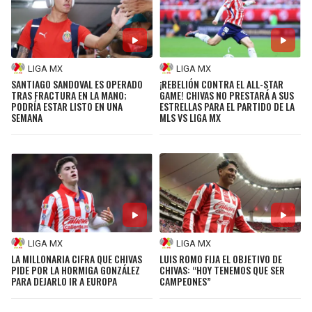
LIGA DE EXPANSIÓN MX
UEFA EUROPA LEAGUE
RAIDERS
CAVALIERS
LEAGUES CUP
UEFA CONFERENCE LEAGUE
LIGA MX
LIGA MX
MLS
CHARGERS
PISTONS
SANTIAGO SANDOVAL ES OPERADO
¡REBELIÓN CONTRA EL ALL-STAR
TRAS FRACTURA EN LA MANO;
GAME! CHIVAS NO PRESTARÁ A SUS
COPA LIBERTADORES
PODRÍA ESTAR LISTO EN UNA
ESTRELLAS PARA EL PARTIDO DE LA
RAVENS
PACERS
SEMANA
MLS VS LIGA MX
COPA SUDAMERICANA
BENGALS
BUCKS
LIGA BETPLAY
BROWNS
HAWKS
OTRAS LIGAS
STEELERS
HORNETS
LIGA MX
LIGA MX
TEXANS
HEAT
LA MILLONARIA CIFRA QUE CHIVAS
LUIS ROMO FIJA EL OBJETIVO DE
PIDE POR LA HORMIGA GONZÁLEZ
CHIVAS: “HOY TENEMOS QUE SER
PARA DEJARLO IR A EUROPA
CAMPEONES”
COLTS
MAGIC