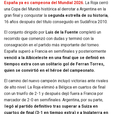
España ya es campeona del Mundial 2026.
La Roja cerró
una Copa del Mundo histórica al derrotar a Argentina en la
SEAHAWKS
PELICANS
gran final y conquistar la
segunda estrella de su historia
,
16 años después del título conseguido en Sudáfrica 2010.
BEARS
SPURS
El conjunto dirigido por
Luis de la Fuente
completó un
LIONS
NUGGETS
recorrido que comenzó con dudas y terminó con la
consagración en el partido más importante del torneo.
PACKERS
TIMBERWOLVES
España superó a Francia en semifinales y posteriormente
venció a la Albiceleste en una final que se definió en
VIKINGS
THUNDER
tiempos extra con un solitario gol de Ferran Torres,
quien se convirtió en el héroe del campeonato.
FALCONS
TRAIL BLAZERS
El camino del nuevo campeón incluyó victorias ante rivales
de alto nivel. La Roja eliminó a Bélgica en cuartos de final
PANTHERS
JAZZ
con un triunfo de 2-1 y después dejó fuera a Francia por
marcador de 2-0 en semifinales. Argentina, por su parte,
SAINTS
ll
egó al partido definitivo tras superar a Suiza en
cuartos de final (3-1 en tiempo extra) y a Inglaterra en