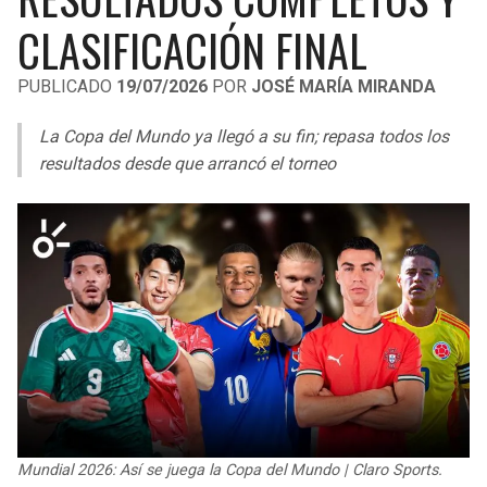
LIGA DE EXPANSIÓN MX
UEFA EUROPA LEAGUE
CLASIFICACIÓN FINAL
RAIDERS
CAVALIERS
LEAGUES CUP
UEFA CONFERENCE LEAGUE
PUBLICADO
19/07/2026
POR
JOSÉ MARÍA MIRANDA
MLS
CHARGERS
PISTONS
La Copa del Mundo ya llegó a su fin; repasa todos los
COPA LIBERTADORES
resultados desde que arrancó el torneo
RAVENS
PACERS
COPA SUDAMERICANA
BENGALS
BUCKS
LIGA BETPLAY
BROWNS
HAWKS
OTRAS LIGAS
STEELERS
HORNETS
TEXANS
HEAT
COLTS
MAGIC
Mundial 2026: Así se juega la Copa del Mundo | Claro Sports.