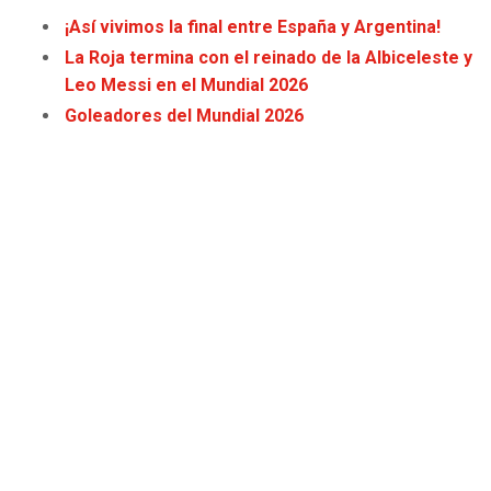
JAGUARS
WIZARDS
¡Así vivimos la final entre España y Argentina!
La Roja termina con el reinado de la Albiceleste y
TITANS
WARRIORS
Leo Messi en el Mundial 2026
Goleadores del Mundial 2026
COWBOYS
CLIPPERS
GIANTS
LAKERS
EAGLES
SUNS
COMMANDERS
KINGS
CARDINALS
MAVERICKS
RAMS
ROCKETS
49ERS
GRIZZLIES