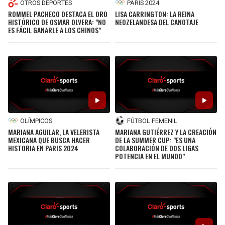
OTROS DEPORTES
PARIS 2024
ROMMEL PACHECO DESTACA EL ORO
LISA CARRINGTON: LA REINA
SEAHAWKS
PELICANS
HISTÓRICO DE OSMAR OLVERA: "NO
NEOZELANDESA DEL CANOTAJE
ES FÁCIL GANARLE A LOS CHINOS"
BEARS
SPURS
LIONS
NUGGETS
PACKERS
TIMBERWOLVES
OLÍMPICOS
FÚTBOL FEMENIL
VIKINGS
THUNDER
MARIANA AGUILAR, LA VELERISTA
MARIANA GUTIÉRREZ Y LA CREACIÓN
MEXICANA QUE BUSCA HACER
DE LA SUMMER CUP: "ES UNA
HISTORIA EN PARIS 2024
COLABORACIÓN DE DOS LIGAS
FALCONS
TRAIL BLAZERS
POTENCIA EN EL MUNDO"
PANTHERS
JAZZ
SAINTS