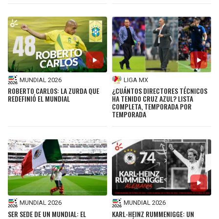
LIGA DE EXPANSIÓN MX
UEFA EUROPA LEAGUE
RAIDERS
CAVALIERS
LEAGUES CUP
UEFA CONFERENCE LEAGUE
MLS
CHARGERS
PISTONS
COPA LIBERTADORES
RAVENS
PACERS
MUNDIAL 2026
LIGA MX
ROBERTO CARLOS: LA ZURDA QUE
¿CUÁNTOS DIRECTORES TÉCNICOS
COPA SUDAMERICANA
REDEFINIÓ EL MUNDIAL
HA TENIDO CRUZ AZUL? LISTA
BENGALS
BUCKS
COMPLETA, TEMPORADA POR
TEMPORADA
LIGA BETPLAY
BROWNS
HAWKS
OTRAS LIGAS
STEELERS
HORNETS
TEXANS
HEAT
COLTS
MAGIC
MUNDIAL 2026
MUNDIAL 2026
SER SEDE DE UN MUNDIAL: EL
KARL-HEINZ RUMMENIGGE: UN