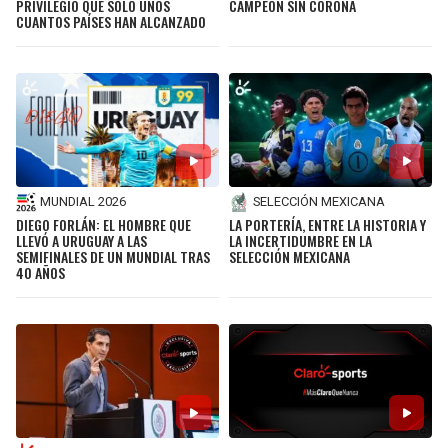
PRIVILEGIO QUE SOLO UNOS
CAMPEÓN SIN CORONA
JAGUARS
WIZARDS
CUANTOS PAÍSES HAN ALCANZADO
TITANS
WARRIORS
COWBOYS
CLIPPERS
GIANTS
LAKERS
MUNDIAL 2026
SELECCIÓN MEXICANA
DIEGO FORLÁN: EL HOMBRE QUE
LA PORTERÍA, ENTRE LA HISTORIA Y
EAGLES
SUNS
LLEVÓ A URUGUAY A LAS
LA INCERTIDUMBRE EN LA
SEMIFINALES DE UN MUNDIAL TRAS
SELECCIÓN MEXICANA
40 AÑOS
COMMANDERS
KINGS
CARDINALS
MAVERICKS
RAMS
ROCKETS
49ERS
GRIZZLIES