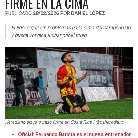
FIRME EN LA CIMA
LIGA DE EXPANSIÓN MX
UEFA EUROPA LEAGUE
PUBLICADO
28/02/2026
POR
DANIEL LOPEZ
LEAGUES CUP
UEFA CONFERENCE LEAGUE
El líder sigue sin problemas en la cima del campeonato
MLS
y busca volver a luchar por el título.
COPA LIBERTADORES
COPA SUDAMERICANA
LIGA BETPLAY
OTRAS LIGAS
Herediano sigue a paso firme en Costa Rica | @csherediano
Oficial: Fernando Batista es el nuevo entrenador