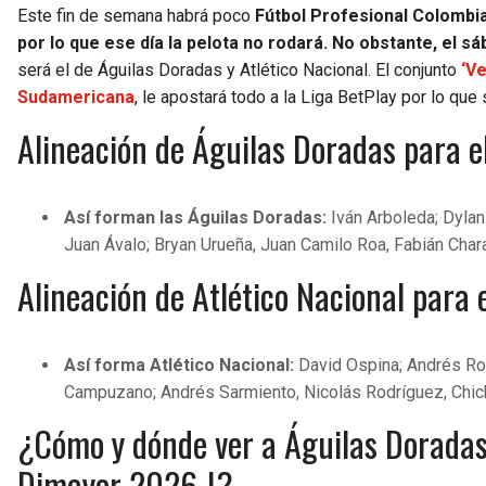
Este fin de semana habrá poco
Fútbol Profesional Colombia
por lo que ese día la pelota no rodará. No obstante, el 
será el de Águilas Doradas y Atlético Nacional. El conjunto
‘V
Sudamericana
, le apostará todo a la Liga BetPlay por lo que 
Alineación de Águilas Doradas para el
Así forman las Águilas Doradas:
Iván Arboleda; Dyla
Juan Ávalo; Bryan Urueña, Juan Camilo Roa, Fabián Char
Alineación de Atlético Nacional para 
Así forma Atlético Nacional:
David Ospina; Andrés Rom
Campuzano; Andrés Sarmiento, Nicolás Rodríguez, Chic
¿Cómo y dónde ver a Águilas Doradas 
Dimayor 2026-I?