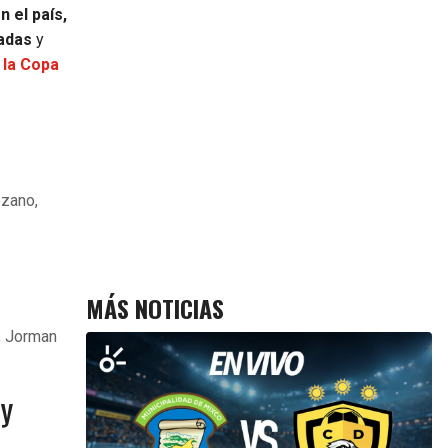
 el país,
radas
y
 la Copa
ozano,
MÁS NOTICIAS
, Jorman
ay