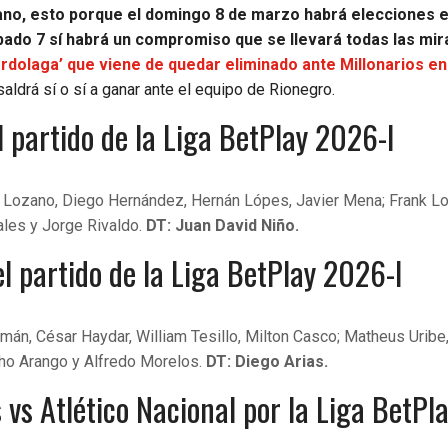
no, esto porque el domingo 8 de marzo habrá elecciones en
sábado 7 sí habrá un compromiso que se llevará todas las mi
erdolaga’ que viene de quedar eliminado ante Millonarios en
saldrá sí o sí a ganar ante el equipo de Rionegro.
 partido de la Liga BetPlay 2026-I
n Lozano, Diego Hernández, Hernán Lópes, Javier Mena; Frank L
ales y Jorge Rivaldo.
DT: Juan David Niño.
el partido de la Liga BetPlay 2026-I
án, César Haydar, William Tesillo, Milton Casco; Matheus Uribe
ho Arango y Alfredo Morelos.
DT: Diego Arias.
vs Atlético Nacional por la Liga BetPl