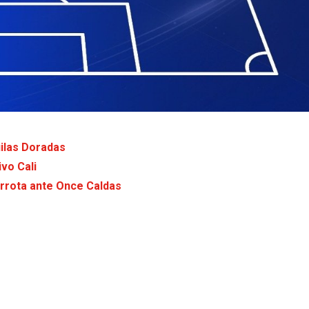
uilas Doradas
vo Cali
derrota ante Once Caldas