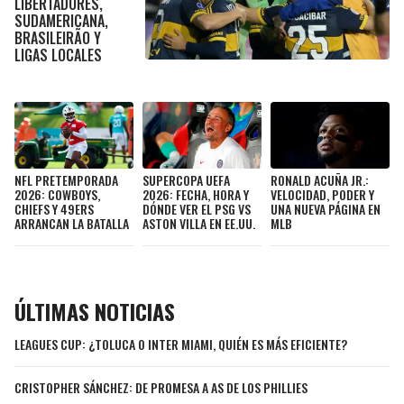
LIBERTADORES,
LIGA DE EXPANSIÓN MX
UEFA EUROPA LEAGUE
SUDAMERICANA,
BRASILEIRÃO Y
RAIDERS
CAVALIERS
LEAGUES CUP
UEFA CONFERENCE LEAGUE
LIGAS LOCALES
MLS
CHARGERS
PISTONS
COPA LIBERTADORES
RAVENS
PACERS
COPA SUDAMERICANA
NFL PRETEMPORADA
SUPERCOPA UEFA
RONALD ACUÑA JR.:
BENGALS
BUCKS
2026: COWBOYS,
2026: FECHA, HORA Y
VELOCIDAD, PODER Y
CHIEFS Y 49ERS
DÓNDE VER EL PSG VS
UNA NUEVA PÁGINA EN
LIGA BETPLAY
ARRANCAN LA BATALLA
ASTON VILLA EN EE.UU.
MLB
BROWNS
HAWKS
OTRAS LIGAS
STEELERS
HORNETS
ÚLTIMAS NOTICIAS
TEXANS
HEAT
LEAGUES CUP: ¿TOLUCA O INTER MIAMI, QUIÉN ES MÁS EFICIENTE?
COLTS
MAGIC
CRISTOPHER SÁNCHEZ: DE PROMESA A AS DE LOS PHILLIES