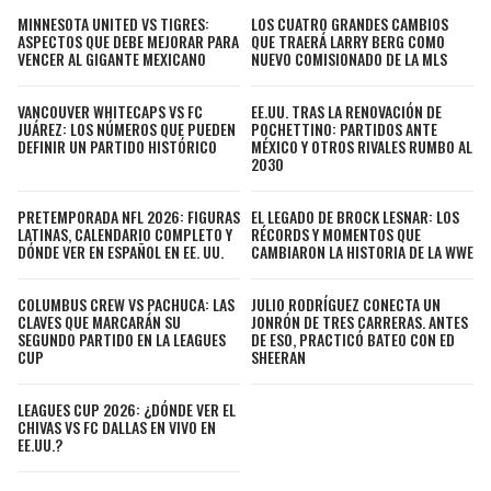
MINNESOTA UNITED VS TIGRES:
LOS CUATRO GRANDES CAMBIOS
ASPECTOS QUE DEBE MEJORAR PARA
QUE TRAERÁ LARRY BERG COMO
VENCER AL GIGANTE MEXICANO
NUEVO COMISIONADO DE LA MLS
VANCOUVER WHITECAPS VS FC
EE.UU. TRAS LA RENOVACIÓN DE
JUÁREZ: LOS NÚMEROS QUE PUEDEN
POCHETTINO: PARTIDOS ANTE
DEFINIR UN PARTIDO HISTÓRICO
MÉXICO Y OTROS RIVALES RUMBO AL
2030
PRETEMPORADA NFL 2026: FIGURAS
EL LEGADO DE BROCK LESNAR: LOS
LATINAS, CALENDARIO COMPLETO Y
RÉCORDS Y MOMENTOS QUE
DÓNDE VER EN ESPAÑOL EN EE. UU.
CAMBIARON LA HISTORIA DE LA WWE
COLUMBUS CREW VS PACHUCA: LAS
JULIO RODRÍGUEZ CONECTA UN
CLAVES QUE MARCARÁN SU
JONRÓN DE TRES CARRERAS. ANTES
SEGUNDO PARTIDO EN LA LEAGUES
DE ESO, PRACTICÓ BATEO CON ED
CUP
SHEERAN
LEAGUES CUP 2026: ¿DÓNDE VER EL
CHIVAS VS FC DALLAS EN VIVO EN
EE.UU.?