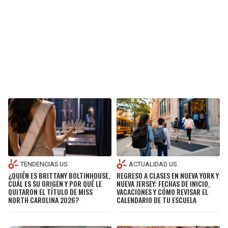
SEAHAWKS
PELICANS
BEARS
SPURS
LIONS
NUGGETS
PACKERS
TIMBERWOLVES
VIKINGS
THUNDER
FALCONS
TRAIL BLAZERS
TENDENCIAS US
ACTUALIDAD US
¿QUIÉN ES BRITTANY BOLTINHOUSE,
REGRESO A CLASES EN NUEVA YORK Y
PANTHERS
JAZZ
CUÁL ES SU ORIGEN Y POR QUÉ LE
NUEVA JERSEY: FECHAS DE INICIO,
QUITARON EL TÍTULO DE MISS
VACACIONES Y CÓMO REVISAR EL
NORTH CAROLINA 2026?
CALENDARIO DE TU ESCUELA
SAINTS