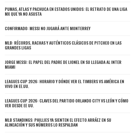
JAGUARS
WIZARDS
PUMAS, ATLAS Y PACHUCA EN ESTADOS UNIDOS: EL RETRATO DE UNA LIGA
MX QUE YA NO ASUSTA
TITANS
WARRIORS
CONFIRMADO: MESSI NO JUGARÁ ANTE MONTERREY
COWBOYS
CLIPPERS
MLB: RÉCORDS, RACHAS Y AUTÉNTICOS CLÁSICOS DE PITCHEO EN LAS
GRANDES LIGAS
GIANTS
LAKERS
JORGE MESSI: EL PAPEL DEL PADRE DE LIONEL EN SU LLEGADA AL INTER
MIAMI
EAGLES
SUNS
LEAGUES CUP 2026: HORARIO Y DÓNDE VER EL TIMBERS VS AMÉRICA EN
COMMANDERS
KINGS
VIVO EN EE.UU.
CARDINALS
MAVERICKS
LEAGUES CUP 2026: CLAVES DEL PARTIDO ORLANDO CITY VS LEÓN Y CÓMO
VER DESDE EE UU.
RAMS
ROCKETS
MLB STANDINGS: PHILLIES YA SIENTEN EL EFECTO ARRÁEZ EN SU
ALINEACIÓN Y SUS NÚMEROS LO RESPALDAN
49ERS
GRIZZLIES