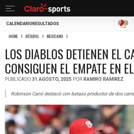
CALENDARIO
RESULTADOS
LIGA
HOME
I
BÉISBOL
I
MEXICANO
I
LOS DIABLOS DETIENEN EL CAÑON DE LOS
LOS DIABLOS DETIENEN EL C
CONSIGUEN EL EMPATE EN E
PUBLICADO
31 AGOSTO, 2025
POR
RAMIRO RAMIREZ
Robinson Canó destacó con batazo productor de dos carrera