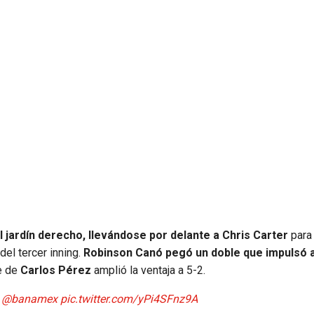
l jardín derecho, llevándose por delante a Chris Carter
para 
del tercer inning.
Robinson Canó pegó un doble que impulsó 
le de
Carlos Pérez
amplió la ventaja a 5-2.
|
@banamex
pic.twitter.com/yPi4SFnz9A