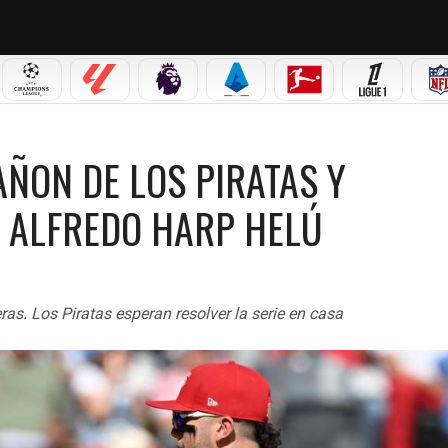
 MX
CHAMPIONS LEAGUE
LALIGA
PREMIER LEAGUE
SERIE A
BUNDESLIGA
LIGUE 1
 PIRATAS Y CONSIGUEN EL EMPATE EN EL ALFREDO HARP HELÚ
AÑON DE LOS PIRATAS Y
L ALFREDO HARP HELÚ
s. Los Piratas esperan resolver la serie en casa