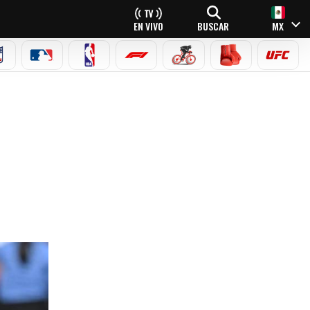
EN VIVO
BUSCAR
MX
NFL
MLB
NBA
FÓRMULA 1
CICLISMO
BOXEO
UFC