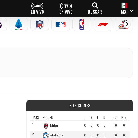
EN VIVO
EN VIVO
BUSCAR
MX
PREMIER LEAGUE
SERIE A
NFL
MLB
NBA
FÓRMULA 1
CICLI