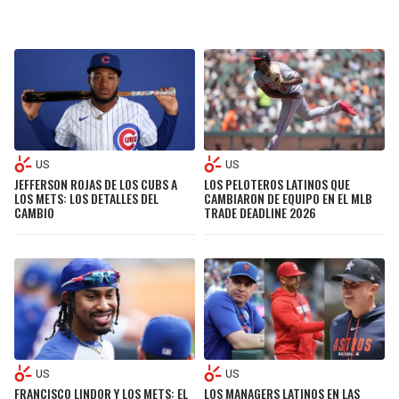
US
US
JEFFERSON ROJAS DE LOS CUBS A
LOS PELOTEROS LATINOS QUE
LOS METS: LOS DETALLES DEL
CAMBIARON DE EQUIPO EN EL MLB
CAMBIO
TRADE DEADLINE 2026
US
US
FRANCISCO LINDOR Y LOS METS: EL
LOS MANAGERS LATINOS EN LAS