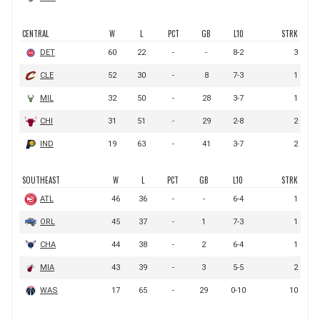
JAGUARS
WIZARDS
TITANS
WARRIORS
COWBOYS
CLIPPERS
GIANTS
LAKERS
EAGLES
SUNS
COMMANDERS
KINGS
CARDINALS
MAVERICKS
RAMS
ROCKETS
49ERS
GRIZZLIES