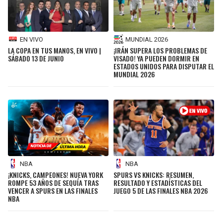
EN VIVO
MUNDIAL 2026
LA COPA EN TUS MANOS, EN VIVO |
¡IRÁN SUPERA LOS PROBLEMAS DE
SÁBADO 13 DE JUNIO
VISADO! YA PUEDEN DORMIR EN
ESTADOS UNIDOS PARA DISPUTAR EL
MUNDIAL 2026
NBA
NBA
¡KNICKS, CAMPEONES! NUEVA YORK
SPURS VS KNICKS: RESUMEN,
ROMPE 53 AÑOS DE SEQUÍA TRAS
RESULTADO Y ESTADÍSTICAS DEL
VENCER A SPURS EN LAS FINALES
JUEGO 5 DE LAS FINALES NBA 2026
NBA