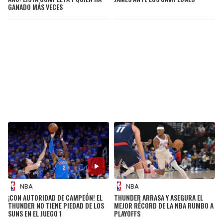
GANADO MÁS VECES
NBA
NBA
¡CON AUTORIDAD DE CAMPEÓN! EL
THUNDER ARRASA Y ASEGURA EL
THUNDER NO TIENE PIEDAD DE LOS
MEJOR RÉCORD DE LA NBA RUMBO A
SUNS EN EL JUEGO 1
PLAYOFFS