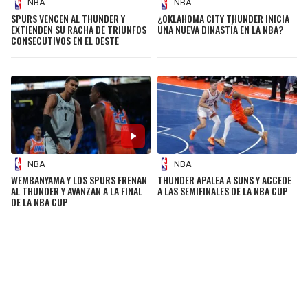
NBA
NBA
SPURS VENCEN AL THUNDER Y
¿OKLAHOMA CITY THUNDER INICIA
EXTIENDEN SU RACHA DE TRIUNFOS
UNA NUEVA DINASTÍA EN LA NBA?
CONSECUTIVOS EN EL OESTE
NBA
NBA
WEMBANYAMA Y LOS SPURS FRENAN
THUNDER APALEA A SUNS Y ACCEDE
AL THUNDER Y AVANZAN A LA FINAL
A LAS SEMIFINALES DE LA NBA CUP
DE LA NBA CUP