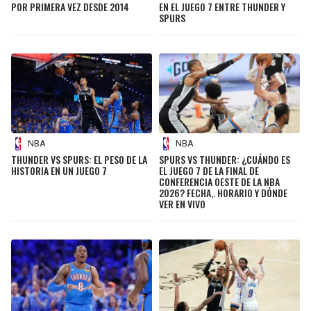
POR PRIMERA VEZ DESDE 2014
EN EL JUEGO 7 ENTRE THUNDER Y
SPURS
NBA
NBA
THUNDER VS SPURS: EL PESO DE LA
SPURS VS THUNDER: ¿CUÁNDO ES
HISTORIA EN UN JUEGO 7
EL JUEGO 7 DE LA FINAL DE
CONFERENCIA OESTE DE LA NBA
2026? FECHA,. HORARIO Y DÓNDE
VER EN VIVO