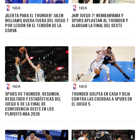
NBA
NBA
¡ALERTA PARA EL THUNDER! JALEN
¡HAY JUEGO 7! WEMBANYAMA Y
WILLIAMS QUEDA FUERA DEL JUEGO 7
SPURS APLASTAN AL THUNDER Y
POR LESIÓN EN EL TENDÓN DE LA
ALARGAN LA FINAL DEL OESTE
CORVA
NBA
NBA
SPURS VS THUNDER: RESUMEN,
THUNDER GOLPEA EN CASA Y DEJA
RESULTADO Y ESTADÍSTICAS DEL
CONTRA LAS CUERDAS A SPURS EN
JUEGO 6 DE LA FINAL DE
EL JUEGO 5
CONFERENCIA OESTE EN LOS
PLAYOFFS NBA 2026