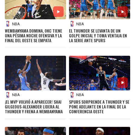
NBA
NBA
WEMBANYAMA DOMINA, OKC TIENE
EL THUNDER SE LEVANTA DE UN
UNA PÉSIMA NOCHE OFENSIVA Y LA
GOLPE INICIAL Y TOMA VENTAJA EN
FINAL DEL OESTE SE EMPATA
LA SERIE ANTE SPURS
NBA
NBA
¡EL MVP VOLVIÓ A APARECER! SHAI
SPURS SORPRENDE A THUNDER Y SE
GILGEOUS-ALEXANDER LIDERA AL
PONE ADELANTE EN LA FINAL DE LA
THUNDER Y FRENA A WEMBANYAMA
CONFERENCIA OESTE