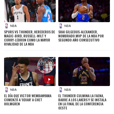
NBA
NBA
SPURS VS THUNDER, HEREDEROS DE
SHAI GILGEOUS-ALEXANDER,
MAGIC-BIRD, RUSSELL-WILT Y
NOMBRADO MVP DE LA NBA POR
CURRY-LEBRON COMO LA MAYOR
SEGUNDO AÑO CONSECUTIVO
RIVALIDAD DE LA NBA
NBA
NBA
EL DÍA QUE VICTOR WEMBANYAMA
EL THUNDER CULMINA LA FAENA,
COMENZÓ A 'ODIAR' A CHET
BARRE A LOS LAKERS Y SE INSTALA
HOLMGREN
EN LA FINAL DE LA CONFERENCIA
OESTE