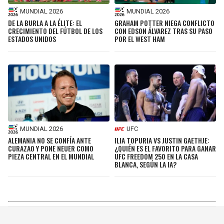
MUNDIAL 2026
MUNDIAL 2026
DE LA BURLA A LA ÉLITE: EL
GRAHAM POTTER NIEGA CONFLICTO
CRECIMIENTO DEL FÚTBOL DE LOS
CON EDSON ÁLVAREZ TRAS SU PASO
ESTADOS UNIDOS
POR EL WEST HAM
MUNDIAL 2026
UFC
ALEMANIA NO SE CONFÍA ANTE
ILIA TOPURIA VS JUSTIN GAETHJE:
CURAZAO Y PONE NEUER COMO
¿QUIÉN ES EL FAVORITO PARA GANAR
PIEZA CENTRAL EN EL MUNDIAL
UFC FREEDOM 250 EN LA CASA
BLANCA, SEGÚN LA IA?