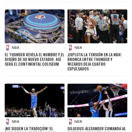
NBA
NBA
EL THUNDER REVELA EL NOMBRE Y EL
¡EXPLOTA LA TENSIÓN EN LA NBA!
DISEÑO DE SU NUEVO ESTADIO: ASÍ
BRONCA ENTRE THUNDER Y
SERÁ EL CONTINENTAL COLISEUM
WIZARDS DEJA CUATRO
EXPULSADOS
NBA
NBA
¡NO SIGUEN LA TRADICIÓN! EL
GILGEOUS-ALEXANDER COMANDA AL