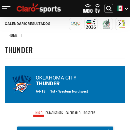
CALENDARIO
RESULTADOS
REGRESAR
REGRESAR
REGRESAR
REGRESAR
REGRESAR
REGRESAR
REGRESAR
REGRESAR
OLÍMPICOS
MUNDIAL 2026
SELECCIÓN
LIG
HOME
I
THUNDER
FÚTBOL
FÚTBOL INTERNACIONAL
MOTOR
NFL
NBA
BÉISBOL
OTROS DEPORTES
ACTUALIDAD
THUNDER
MUNDIAL 2026
CHAMPIONS LEAGUE
FÓRMULA 1
MEXICANO
CICLISMO
TENDENCIAS
BILLS
CELTICS
LIGA MX
LALIGA
NASCAR
MLB
TENIS
MÚSICA
DOLPHINS
NETS
SELECCIÓN MEXICANA
PREMIER LEAGUE
BOXEO
CINE Y TV
PATRIOTS
KNICKS
CONCACHAMPIONS
SERIE A
GOLF
VIDEOJUEGOS
JETS
76ERS
FÚTBOL DE ESTUFA
BUNDESLIGA
UFC
BRONCOS
RAPTORS
FÚTBOL FEMENIL
LIGUE 1
CHIEFS
BULLS