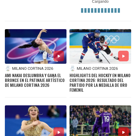
MILANO CORTINA 2026
MILANO CORTINA 2026
AMI NAKAI DESLUMBRA Y GANA EL
HIGHLIGHTS DEL HOCKEY EN MILANO
BRONCE EN EL PATINAJE ARTÍSTICO
CORTINA 2026: RESULTADO DEL
DE MILANO CORTINA 2026
PARTIDO POR LA MEDALLA DE ORO
FEMENIL