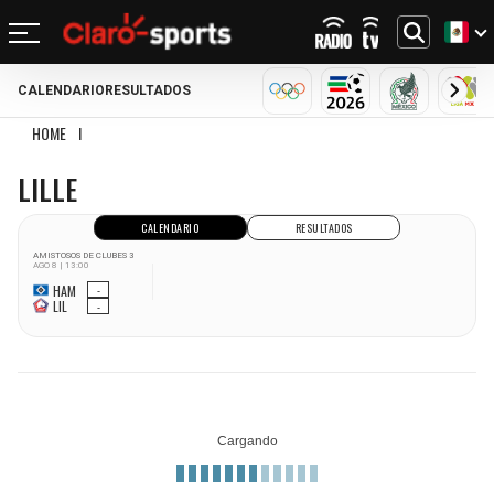
CALENDARIO
RESULTADOS
REGRESAR
REGRESAR
REGRESAR
REGRESAR
REGRESAR
REGRESAR
REGRESAR
MILANO CORTINA 2026
MUNDIAL 2026
SELECCIÓN
LIG
HOME
I
LILLE
FÚTBOL
FÚTBOL INTERNACIONAL
MILANO CORTINA 2026
MOTOR
BÉISBOL
OTROS DEPORTES
ACTUALIDAD
LILLE
MUNDIAL 2026
CHAMPIONS LEAGUE
MEDALLERO
FÓRMULA 1
MEXICANO
CICLISMO
TENDENCIAS
LIGA MX
LALIGA
VIDEOS
NASCAR
MLB
TENIS
MÚSICA
SELECCIÓN MEXICANA
PREMIER LEAGUE
BOXEO
CINE Y TV
CONCACHAMPIONS
SERIE A
GOLF
VIDEOJUEGOS
FÚTBOL DE ESTUFA
BUNDESLIGA
UFC
FÚTBOL FEMENIL
LIGUE 1