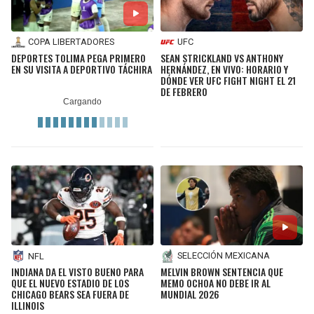
COPA LIBERTADORES
UFC
DEPORTES TOLIMA PEGA PRIMERO
SEAN STRICKLAND VS ANTHONY
EN SU VISITA A DEPORTIVO TÁCHIRA
HERNÁNDEZ, EN VIVO: HORARIO Y
DÓNDE VER UFC FIGHT NIGHT EL 21
DE FEBRERO
SELECCIÓN MEXICANA
NFL
MELVIN BROWN SENTENCIA QUE
INDIANA DA EL VISTO BUENO PARA
MEMO OCHOA NO DEBE IR AL
QUE EL NUEVO ESTADIO DE LOS
MUNDIAL 2026
CHICAGO BEARS SEA FUERA DE
ILLINOIS