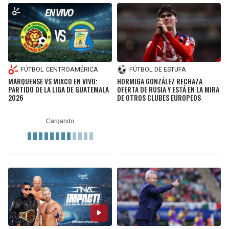
FÚTBOL CENTROAMÉRICA
FÚTBOL DE ESTUFA
MARQUENSE VS MIXCO EN VIVO:
HORMIGA GONZÁLEZ RECHAZA
PARTIDO DE LA LIGA DE GUATEMALA
OFERTA DE RUSIA Y ESTÁ EN LA MIRA
2026
DE OTROS CLUBES EUROPEOS