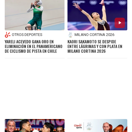
OTROS DEPORTES
MILANO CORTINA 2026
YARELI ACEVEDO GANA ORO EN
KAORI SAKAMOTO SE DESPIDE
ELIMINACIÓN EN EL PANAMERICANO
ENTRE LÁGRIMAS Y CON PLATA EN
DE CICLISMO DE PISTA EN CHILE
MILANO CORTINA 2026