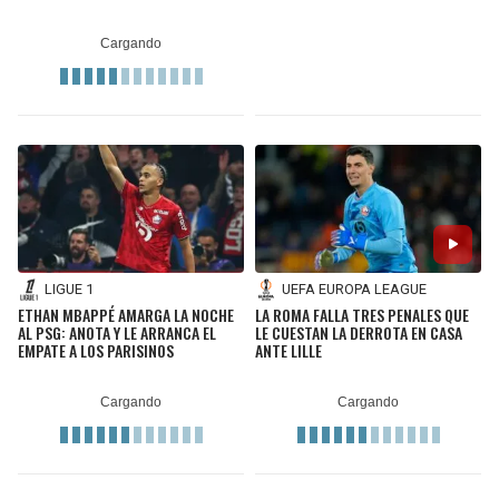
LIGUE 1
UEFA EUROPA LEAGUE
ETHAN MBAPPÉ AMARGA LA NOCHE
LA ROMA FALLA TRES PENALES QUE
AL PSG: ANOTA Y LE ARRANCA EL
LE CUESTAN LA DERROTA EN CASA
EMPATE A LOS PARISINOS
ANTE LILLE