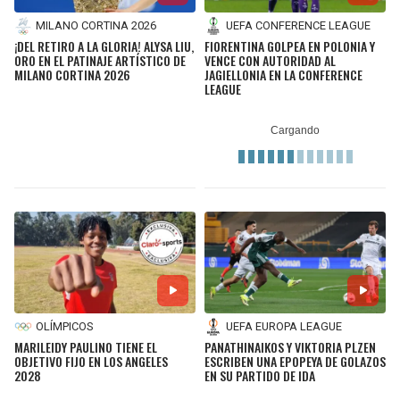
MILANO CORTINA 2026
UEFA CONFERENCE LEAGUE
¡DEL RETIRO A LA GLORIA! ALYSA LIU,
FIORENTINA GOLPEA EN POLONIA Y
ORO EN EL PATINAJE ARTÍSTICO DE
VENCE CON AUTORIDAD AL
MILANO CORTINA 2026
JAGIELLONIA EN LA CONFERENCE
LEAGUE
OLÍMPICOS
UEFA EUROPA LEAGUE
MARILEIDY PAULINO TIENE EL
PANATHINAIKOS Y VIKTORIA PLZEN
OBJETIVO FIJO EN LOS ANGELES
ESCRIBEN UNA EPOPEYA DE GOLAZOS
2028
EN SU PARTIDO DE IDA