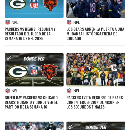
NFL
NFL
PACKERS VS BEARS: RESUMEN Y
LOS BEARS ABREN LA PUERTA A UNA
RESULTADO DEL JUEGO DE LA
MUDANZA HISTÓRICA FUERA DE
SEMANA 16 DE NFL 2025
CHICAGO
NFL
NFL
GREEN BAY PACKERS VS CHICAGO
PACKERS EVITA REGRESO DE BEARS
BEARS: HORARIO Y DÓNDE VER EL
CON INTERCEPCIÓN DE NIXON EN
PARTIDO DE LA SEMANA 16
LOS SEGUNDOS FINALES